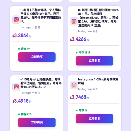
IG账号 | 不包含邮箱。个人资料
IG 账号 | 账号注册时间为 2026
已添加头像和10个帖子。已开
年 1 月。包含邮箱
启2FA。账号注册于不同国家的
（firstmail.ltd，原生）。已设
IP。
置 2FA。资料部分填写。账号
通过混合 IP 注册。
Instagram 新号
Instagram 新号
3.2844
$
起
3.4266
$
起
库存 19
库存 1819
立即购买
立即购买
✅ IG账号 ✔️ 已添加头像。邮箱
Instagram 1-20天新号含恢复
验证已完成，包含在内。账号年
邮箱
龄10-31天以上。✅
Instagram 新号
Instagram 新号
3.7468
$
起
3.4918
$
起
库存 16
库存 215
立即购买
立即购买