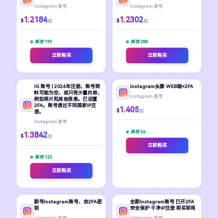
Instagram 新号
Instagram 新号
1.2184
1.2302
$
$
起
起
库存 190
库存 288
立即购买
立即购买
IG 账号 | 2026年注册。账号资
Instagram头像 WEB端+2FA
料可能为空，或只有少量内容，
Instagram 新号
例如照片和其他信息。已设置
2FA。账号通过不同国家IP注
1.405
$
起
册。
Instagram 新号
库存 24
1.3842
$
起
立即购买
库存 123
立即购买
新号Instagram账号，含2FA密
全新Instagram账号 已开2FA
钥
安全保护 干净IP注册 即买即用
Instagram 新号
Instagram 新号