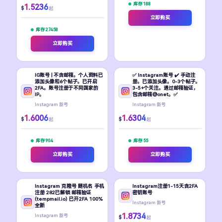
库存 188
1.5236
$
起
立即购买
库存 27458
立即购买
IG账号 | 不含邮箱。个人资料已
✅ Instagram账号 ✔️ 手动注
添加头像和6个帖子。已开启
册。已添加头像。0-3个帖子。
2FA。账号注册于不同国家的
3-5+个关注。通过邮箱验证，
IP。
包含邮箱@onet。✅
Instagram 新号
Instagram 新号
1.6006
1.6304
$
$
起
起
库存 904
库存 55
立即购买
立即购买
Instagram 克隆号 随机名 手机
Instagram注册1-15天含2FA
注册 282已解锁 邮箱验证
密钥账号
(tempmail.io) 已开2FA 100%
Instagram 新号
全新
1.8734
Instagram 新号
$
起