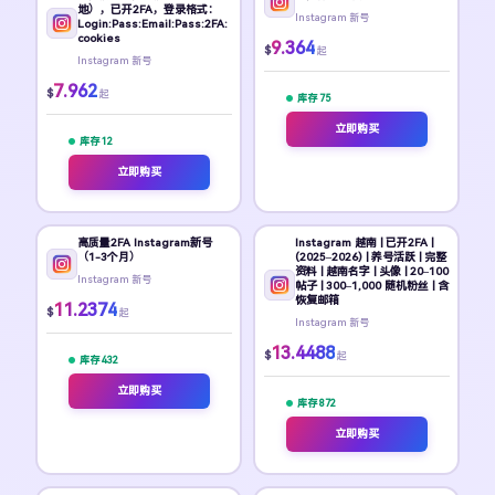
地），已开2FA，登录格式：
Instagram 新号
Login:Pass:Email:Pass:2FA:
cookies
9.364
$
起
Instagram 新号
7.962
$
起
库存 75
立即购买
库存 12
立即购买
高质量2FA Instagram新号
Instagram 越南 | 已开2FA |
（1-3个月）
(2025–2026) | 养号活跃 | 完整
资料 | 越南名字 | 头像 | 20–100
Instagram 新号
帖子 | 300–1,000 随机粉丝 | 含
恢复邮箱
11.2374
$
起
Instagram 新号
13.4488
$
起
库存 432
立即购买
库存 872
立即购买