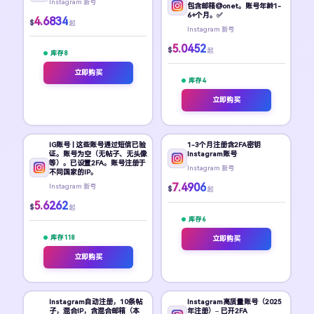
Instagram 新号
包含邮箱@onet。账号年龄1-
6+个月。✅
4.6834
$
起
Instagram 新号
5.0452
$
起
库存 8
立即购买
库存 4
立即购买
IG账号 | 这些账号通过短信已验
1-3个月注册含2FA密钥
证。账号为空（无帖子、无头像
Instagram账号
等）。已设置2FA。账号注册于
Instagram 新号
不同国家的IP。
7.4906
Instagram 新号
$
起
5.6262
$
起
库存 6
库存 118
立即购买
立即购买
Instagram自动注册，10条帖
Instagram高质量账号（2025
子，混合IP，含混合邮箱（本
年注册）– 已开2FA