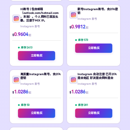
IG账号 | 包含邮箱
新号Instagram账号，含2FA密
（outlook.com/hotmail.com
钥
，本地）。个人资料已添加头
Instagram 新号
像。注册于MIX IP。
0.9812
Instagram 新号
$
起
0.9604
$
起
库存 573
库存 2413
立即购买
立即购买
高质量Instagram账号，含2FA
Instagram 自动注册 已开2FA
密钥
混合地区 好友混合资料混合
Instagram 新号
Instagram 新号
1.0286
1.0286
$
$
起
起
库存 53
库存 281
立即购买
立即购买