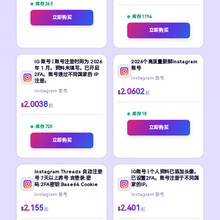
库存 365
库存 1194
立即购买
立即购买
IG 账号 | 账号注册时间为 2026
2026个高质量新鲜Instagram
年 1 月。资料未填写。已开启
账号
2FA。账号通过不同国家的 IP
Instagram 新号
注册。
2.0602
Instagram 新号
$
起
2.0038
$
起
库存 18
库存 720
立即购买
立即购买
Instagram Threads 自动注册
IG账号 | 个人资料已添加头像。
号 7天以上养号 含登录:密
已设置2FA。账号注册于不同国
码:2FA密钥:Base64 Cookie
家的IP。
Instagram 新号
Instagram 新号
2.155
2.401
$
$
起
起