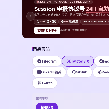
SESSION PROTOCOL · BOT DELIVERY
Session 电报协议号
24H 自
机器人全天自动接单与发货，协议号覆盖全球 90+ 国家和地区，支持
D
24H
机器人自助
90+
地区覆盖
Session / Tdata / A
前往自助下单
不限数量 · 下单即时到账
热卖商品
Telegram
Twitter / X
Fac
LinkedIn领英
GitHub
Redd
Twitch
账号类型
普通账号