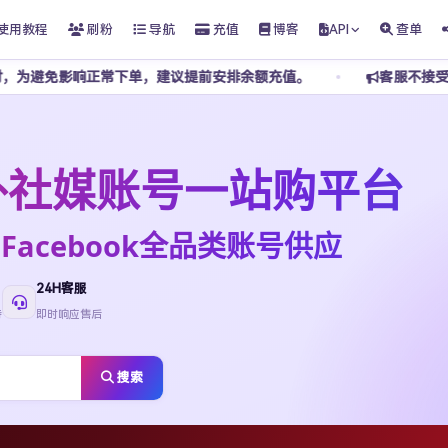
使用教程
刷粉
导航
充值
博客
API
查单
下单，建议提前安排余额充值。
客服不接受任何私下转账，请勿添
t海外社媒账号一站购平台
ktok·Facebook全品类账号供应
24H客服
待
即时响应售后
搜索