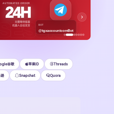
APPL
AUTOMATED ORDER
24H
App
下载号与
SESSION
无需等待客服
各区
BOT
机器人自动发货
@tgxaccountcomBot
立即
ogle谷歌
苹果ID
Threads
马逊
Snapchat
Quora