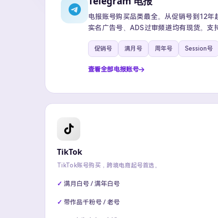
Telegram 电报
电报账号购买品类最全。从促销号到12年超级
实名广告号、ADS过审频道均有现货。支
促销号
满月号
周年号
Session号
查看全部电报账号
TikTok
TikTok账号购买，跨境电商起号首选。
满月白号 / 满年白号
带作品千粉号 / 老号