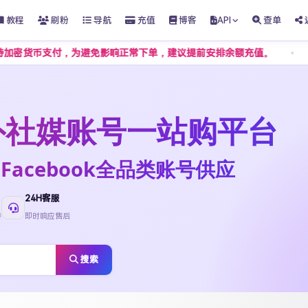
教程
刷粉
导航
充值
博客
API
查单
付，为避免影响正常下单，建议提前安排余额充值。
客服不接受
t海外社媒账号一站购平台
ktok·Facebook全品类账号供应
24H客服
待
即时响应售后
搜索