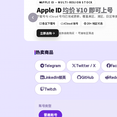
APPLE ID · MULTI-REGION STOCK
Apple ID
均价 ¥10 即可上号
下载号与 iCloud 号均已完成更新，覆盖美区、港区、日
ON
各区下载号
iCloud 账号
20+ 地区可选
Bot
立即选购
支持自助购买 · 可按地区筛选
热卖商品
Telegram
Twitter / X
Fac
LinkedIn领英
GitHub
Redd
Twitch
账号类型
普通账号