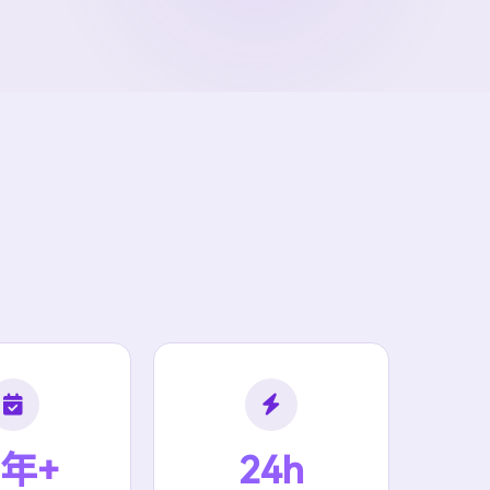
 年+
24h