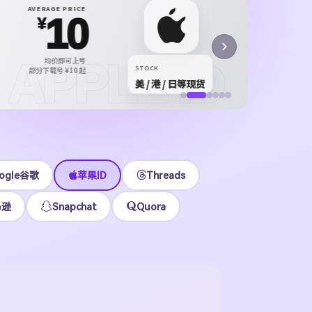
X P
AVERAGE PRICE
10
X /
¥
正规 i
APPLE ID
均价即可上号
¥12
STOCK
部分下载号 ¥10 起
美 / 港 / 日等现货
立即
ogle谷歌
苹果ID
Threads
马逊
Snapchat
Quora