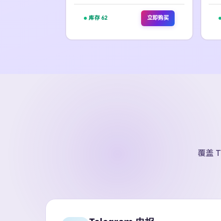
库存 62
立即购买
覆盖 T