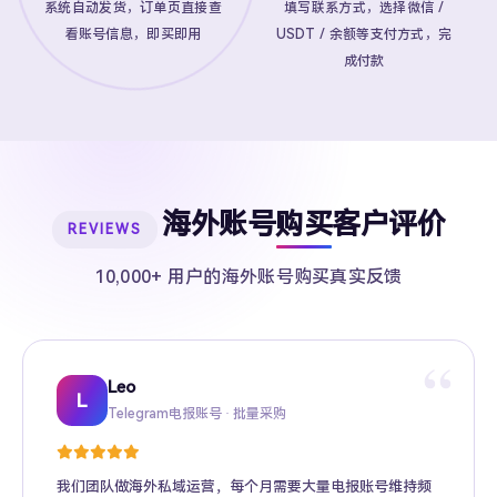
系统自动发货，订单页直接查
填写联系方式，选择微信 /
看账号信息，即买即用
USDT / 余额等支付方式，完
成付款
海外账号购买客户评价
REVIEWS
10,000+ 用户的海外账号购买真实反馈
“
Leo
Sarah
Kevin
Mike
Amy
Daniel
Jason
Wing
Richard
L
Telegram电报账号 · 批量采购
Twitter推特高粉号 · Web3项目推广
TikTok账号 · 跨境电商矩阵运营
Facebook广告账号 · 跨境广告投放
Instagram账号 · 品牌海外推广
Gmail账号 · Apple ID · AI工具账号
YouTube账号 · 内容变现
Telegram Premium代充 · 个人用户
海外账号批发 · MCN机构
我们团队做海外私域运营，每个月需要大量电报账号维持频