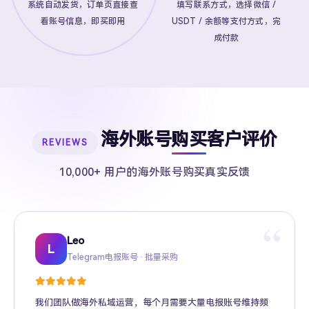
系统自动发货，订单页直接查
填写联系方式，选择微信 /
看账号信息，即买即用
USDT / 余额等支付方式，完
成付款
海外账号购买客户评价
REVIEWS
10,000+ 用户的海外账号购买真实反馈
“
Leo
Sarah
Kevin
Mike
Amy
Daniel
Jason
Wing
Richard
L
Telegram电报账号 · 批量采购
Twitter推特高粉号 · Web3项目推广
TikTok账号 · 跨境电商矩阵运营
Facebook广告账号 · 跨境广告投放
Instagram账号 · 品牌海外推广
Gmail账号 · Apple ID · AI工具账号
YouTube账号 · 内容变现
Telegram Premium代充 · 个人用户
海外账号批发 · MCN机构
我们团队做海外私域运营，每个月需要大量电报账号维持频