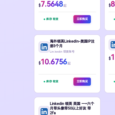
7.5648
8
$
$
起
库存 有货
立即购买
海外领英LinkedIn-美国IP注
册3个月
Lin.kedin 领英账号
1
$
10.6756
$
起
库存 有货
立即购买
Linkedin 领英 英国 一~六个
月带头像带50以上好友 带
2fa