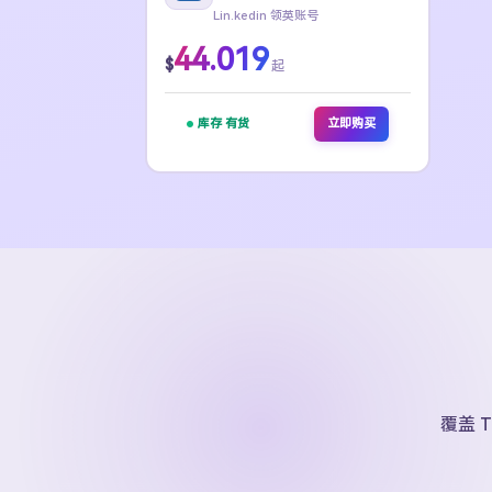
Lin.kedin 领英账号
44.019
$
起
库存 有货
立即购买
覆盖 T