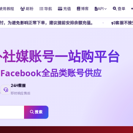
使用教程
刷粉
导航
充值
博客
API
查单
正常下单，建议提前安排余额充值。
客服不接受任何私下转账，请
t海外社媒账号一站购平台
ktok·Facebook全品类账号供应
24H客服
待
即时响应售后
搜索