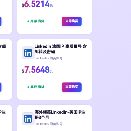
6.5214
$
起
库存 有货
立即购买
量含邮
LinkedIn 法国IP 高质量号 含
邮箱及密码
Lin.kedin 领英账号
7.5648
$
起
库存 有货
立即购买
P注
海外领英LinkedIn-英国IP注
册3个月
Lin.kedin 领英账号