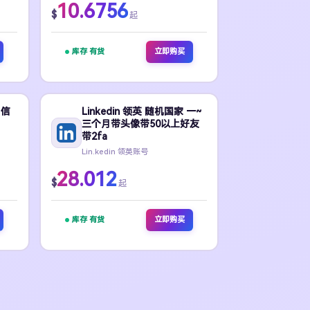
10.6756
$
起
库存 有货
立即购买
 信
Linkedin 领英 随机国家 一~
三个月带头像带50以上好友
带2fa
Lin.kedin 领英账号
28.012
$
起
库存 有货
立即购买