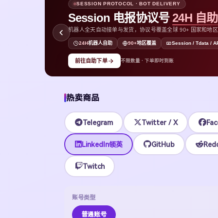
SESSION PROTOCOL · BOT DELIVERY
Session 电报协议号
24H 自
机器人全天自动接单与发货，协议号覆盖全球 90+ 国家和地区，支持
D
24H
机器人自助
90+
地区覆盖
Session / Tdata / A
前往自助下单
不限数量 · 下单即时到账
热卖商品
Telegram
Twitter / X
Fac
LinkedIn领英
GitHub
Redd
Twitch
账号类型
普通账号