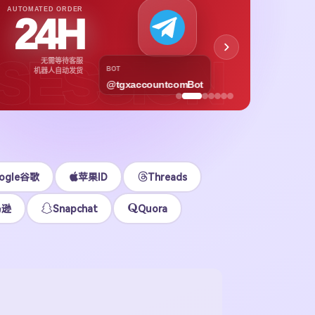
APPL
AUTOMATED ORDER
24H
App
下载号与
SESSION
无需等待客服
各区
BOT
机器人自动发货
@tgxaccountcomBot
立即
ogle谷歌
苹果ID
Threads
马逊
Snapchat
Quora