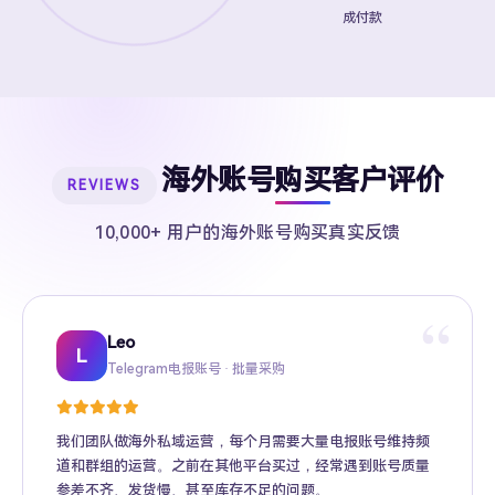
成付款
海外账号购买客户评价
REVIEWS
10,000+ 用户的海外账号购买真实反馈
“
Leo
Sarah
Kevin
Mike
Amy
Daniel
Jason
Wing
Richard
L
Telegram电报账号 · 批量采购
Twitter推特高粉号 · Web3项目推广
TikTok账号 · 跨境电商矩阵运营
Facebook广告账号 · 跨境广告投放
Instagram账号 · 品牌海外推广
Gmail账号 · Apple ID · AI工具账号
YouTube账号 · 内容变现
Telegram Premium代充 · 个人用户
海外账号批发 · MCN机构
我们团队做海外私域运营，每个月需要大量电报账号维持频
道和群组的运营。之前在其他平台买过，经常遇到账号质量
参差不齐、发货慢、甚至库存不足的问题。