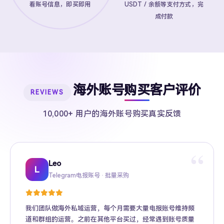
看账号信息，即买即用
USDT / 余额等支付方式，完
成付款
海外账号购买客户评价
REVIEWS
10,000+ 用户的海外账号购买真实反馈
“
Leo
Sarah
Kevin
Mike
Amy
Daniel
Jason
Wing
Richard
L
Telegram电报账号 · 批量采购
Twitter推特高粉号 · Web3项目推广
TikTok账号 · 跨境电商矩阵运营
Facebook广告账号 · 跨境广告投放
Instagram账号 · 品牌海外推广
Gmail账号 · Apple ID · AI工具账号
YouTube账号 · 内容变现
Telegram Premium代充 · 个人用户
海外账号批发 · MCN机构
我们团队做海外私域运营，每个月需要大量电报账号维持频
道和群组的运营。之前在其他平台买过，经常遇到账号质量