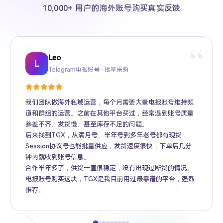
10,000+ 用户的海外账号购买真实反馈
“
Leo
Sarah
Kevin
Mike
Amy
Daniel
Jason
Wing
Richard
L
Telegram电报账号 · 批量采购
Twitter推特高粉号 · Web3项目推广
TikTok账号 · 跨境电商矩阵运营
Facebook广告账号 · 跨境广告投放
Instagram账号 · 品牌海外推广
Gmail账号 · Apple ID · AI工具账号
YouTube账号 · 内容变现
Telegram Premium代充 · 个人用户
海外账号批发 · MCN机构
我们团队做海外私域运营，每个月需要大量电报账号维持频
道和群组的运营。之前在其他平台买过，经常遇到账号质量
参差不齐、发货慢、甚至库存不足的问题。
后来找到TGX，从满月号、半年号到多年老号都有现货，
Session协议号也能批量供应，发货速度很快，下单后几分
钟内就收到账号信息。
合作半年多了，供货一直很稳定，没有出现过断货的情况。
电报账号购买这块，TGX是我目前用过最靠谱的平台，强烈
推荐。