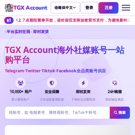
TGX Account
登录
注册
简体中文
上 7 点期间暂停开放，该时段仅支持加密货币支付，为避免影响正常下单，建
平台实时在线 · 即时发货
TGX Account海外社媒账号一站
购平台
Telegram·Twitter·Tiktok·Facebook全品类账号供应
10,000+ 用户
安全保障
即时发货
24H客服
累计服务用户
三年运营值得信赖
下单秒出无需等待
即时响应售后
搜索