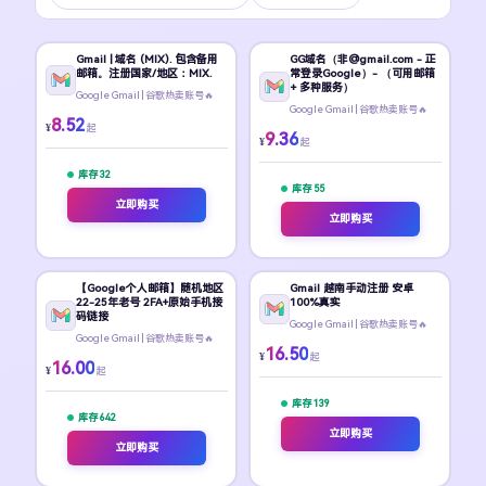
Gmail | 域名 (MIX). 包含备用
GG域名（非@gmail.com - 正
邮箱。注册国家/地区：MIX.
常登录Google）- （可用邮箱
+ 多种服务）
Google Gmail | 谷歌热卖账号🔥
Google Gmail | 谷歌热卖账号🔥
8.52
¥
起
9.36
¥
起
库存 32
库存 55
立即购买
立即购买
【Google个人邮箱】随机地区
Gmail 越南手动注册 安卓
22-25年老号 2FA+原始手机接
100%真实
码链接
Google Gmail | 谷歌热卖账号🔥
Google Gmail | 谷歌热卖账号🔥
16.50
¥
起
16.00
¥
起
库存 139
库存 642
立即购买
立即购买