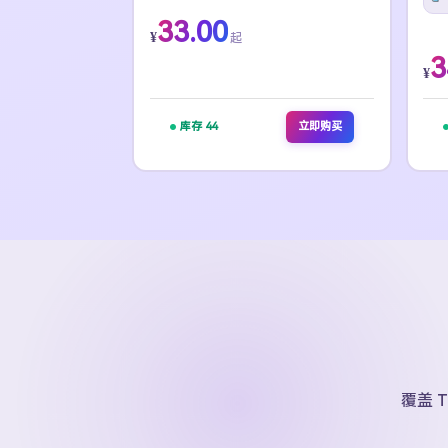
33.00
¥
起
3
¥
库存 44
立即购买
覆盖 T