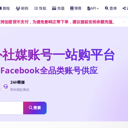
教程
刷粉
导航
充值
博客
API
查单
币支付，为避免影响正常下单，建议提前安排余额充值。
客服不接
t海外社媒账号一站购平台
ktok·Facebook全品类账号供应
24H客服
待
即时响应售后
搜索