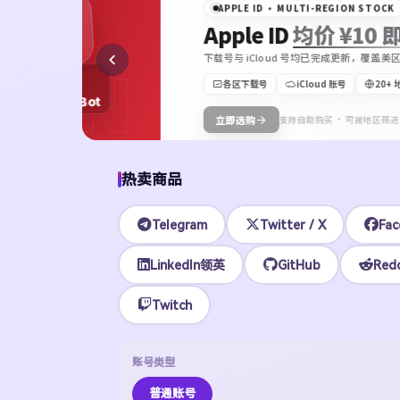
APPLE ID · MULTI-REGION STOCK
Apple ID
均价 ¥10 即可上号
下载号与 iCloud 号均已完成更新，覆盖美区、港区、日
ON
各区下载号
iCloud 账号
20+ 地区可选
Bot
立即选购
支持自助购买 · 可按地区筛选
热卖商品
Telegram
Twitter / X
Fac
LinkedIn领英
GitHub
Redd
Twitch
账号类型
普通账号