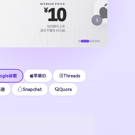
X P
AVERAGE PRICE
10
X /
¥
正规 i
APPLE ID
均价即可上号
¥12
STOCK
部分下载号 ¥10 起
美 / 港 / 日等现货
立即
ogle谷歌
苹果ID
Threads
马逊
Snapchat
Quora