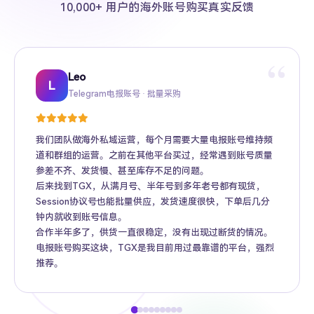
10,000+ 用户的海外账号购买真实反馈
“
Leo
Sarah
Kevin
Mike
Amy
Daniel
Jason
Wing
Richard
L
Telegram电报账号 · 批量采购
Twitter推特高粉号 · Web3项目推广
TikTok账号 · 跨境电商矩阵运营
Facebook广告账号 · 跨境广告投放
Instagram账号 · 品牌海外推广
Gmail账号 · Apple ID · AI工具账号
YouTube账号 · 内容变现
Telegram Premium代充 · 个人用户
海外账号批发 · MCN机构
我们团队做海外私域运营，每个月需要大量电报账号维持频
道和群组的运营。之前在其他平台买过，经常遇到账号质量
参差不齐、发货慢、甚至库存不足的问题。
后来找到TGX，从满月号、半年号到多年老号都有现货，
Session协议号也能批量供应，发货速度很快，下单后几分
钟内就收到账号信息。
合作半年多了，供货一直很稳定，没有出现过断货的情况。
电报账号购买这块，TGX是我目前用过最靠谱的平台，强烈
推荐。