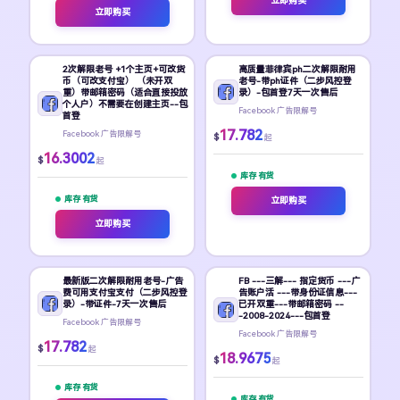
立即购买
立即购买
2次解限老号 +1个主页+可改货
高质量菲律宾ph二次解限耐用
币（可改支付宝） （未开双
老号-带ph证件（二步风控登
重）带邮箱密码（适合直接投放
录）-包首登7天一次售后
个人户）不需要在创建主页--包
Facebook 广告限解号
首登
17.782
Facebook 广告限解号
$
起
16.3002
$
起
库存 有货
库存 有货
立即购买
立即购买
最新版二次解限耐用老号-广告
FB ---三解--- 指定货币 ---广
费可用支付宝支付（二步风控登
告账户活 ---带身份证信息---
录）-带证件-7天一次售后
已开双重---带邮箱密码 --
-2008-2024---包首登
Facebook 广告限解号
Facebook 广告限解号
17.782
$
起
18.9675
$
起
库存 有货
库存 有货