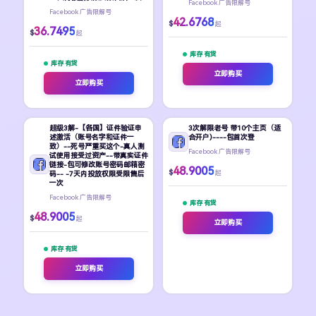
Facebook 广告限解号
Facebook 广告限解号
42.6768
$
起
36.7495
$
起
库存 有货
库存 有货
立即购买
立即购买
超级3解-【各国】证件验证申
3次解限老号 带10个主页（适
述激活（账号名字和证件一
合开户)----包首次登
致）--死号严重买这个-真人测
Facebook 广告限解号
试使用接受过资产--带真实证件
链接-包可修改账号密码邮箱密
48.9005
$
起
码-- -7天内投放权限受限售后
一次
Facebook 广告限解号
库存 有货
48.9005
$
起
立即购买
库存 有货
立即购买