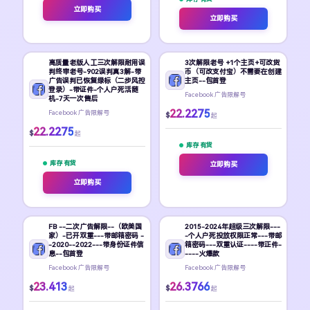
立即购买
立即购买
高质量老版人工三次解限耐用误
3次解限老号 +1个主页+可改货
判终审老号-902误判真3解-带
币（可改支付宝）不需要在创建
广告误判已恢复绿标（二步风控
主页--包首登
登录）-带证件-个人户死活随
Facebook 广告限解号
机-7天一次售后
22.2275
Facebook 广告限解号
$
起
22.2275
$
起
库存 有货
库存 有货
立即购买
立即购买
FB --二次广告解限--（欧美国
2015-2024年超级三次解限---
家）-已开双重---带邮箱密码 -
-个人户死投放权限正常---带邮
-2020--2022---带身份证件信
箱密码---双重认证----带正件-
息--包首登
----火爆款
Facebook 广告限解号
Facebook 广告限解号
23.413
26.3766
$
$
起
起