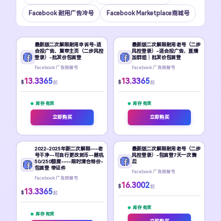
Facebook 耐用广告冷号
Facebook Marketplace商城号
最新版二次解限耐用申诉号-适
最新版二次解限耐用老号（二步
合投广告、复审主页（二步风控
风控登录）-适合投广告、直播
登录）-批发价包首登
加群组｜批发价包首登
Facebook 广告限解号
Facebook 广告限解号
13.3365
13.3365
$
$
起
起
库存 有货
库存 有货
立即购买
立即购买
2022-2025年新二次解限---老
最新版二次解限耐用老号（二步
号干净--可自行更改货币--随机
风控登录）-包首登7天一次售
50/250额度----限时清仓特价-
后
包首登 带证件
Facebook 广告限解号
Facebook 广告限解号
16.3002
$
起
13.3365
$
起
库存 有货
库存 有货