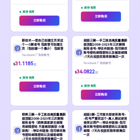
库存 有货
库存 有货
立即购买
立即购买
新技术~~想自己创建主页买这
超级三解--手工挑选高质量最新
个~~3解老号 包首登可创建主
版顶配2008-2023年三次解限
页（包创建一个最少） 包首登
耐用老号-带证件链接-包可修改
账号密码邮箱密码以及辅助邮箱
Facebook 广告限解号
-7天内投放权限受限售后一次
31.1185
Facebook 广告限解号
$
起
34.0822
$
起
库存 有货
库存 有货
立即购买
立即购买
欧美三解--手工挑选高质量最新
超级3解-工作室内部使用账号-
版顶配2008-2023年三次解限
-死号严重买这个-真人测试使用
耐用老号（欧美国家原生邮箱
接受过资产--带证件链接-包可
有邮箱密码 不是微软微软 介意
修改账号密码邮箱密码以及辅助
误购）-带证件链接-包可修改账
邮箱 -7天内投放权限受限售后
号密码邮箱密码以及辅助邮箱
一次
-7天内投放权限受限售后一次