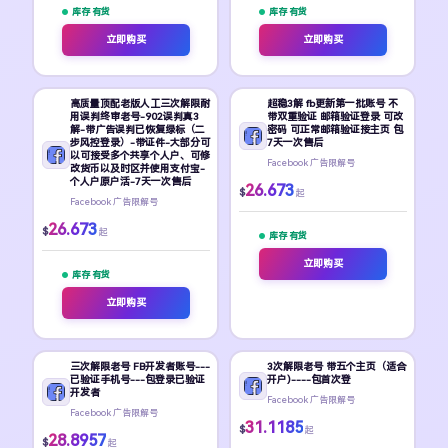
库存 有货
库存 有货
立即购买
立即购买
高质量顶配老版人工三次解限耐
超稳3解 fb更新第一批账号 不
用误判终审老号-902误判真3
带双重验证 邮箱验证登录 可改
解-带广告误判已恢复绿标（二
密码 可正常邮箱验证接主页 包
步风控登录）-带证件-大部分可
7天一次售后
以可接受多个共享个人户、可修
Facebook 广告限解号
改货币以及时区并使用支付宝-
个人户原户活-7天一次售后
26.673
$
起
Facebook 广告限解号
26.673
$
起
库存 有货
立即购买
库存 有货
立即购买
三次解限老号 FB开发者账号---
3次解限老号 带五个主页（适合
已验证手机号---包登录已验证
开户)----包首次登
开发者
Facebook 广告限解号
Facebook 广告限解号
31.1185
$
起
28.8957
$
起