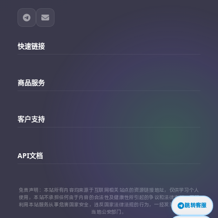
快速链接
主站
商品服务
个人中心
Telegram账号购买
订单查询
客户支持
Twitter账号购买
代理对接文档
Telegram 客服
Facebook账号购买
API文档
常见问题
Instagram账号购买
API 接口文档
免责声明：本站所有内容均来源于互联网相关站点的资源链接地址，仅供学习个人
TikTok账号购买
使用，本站不承担任何由于内容的合法性及健康性所引起的争议和法律责任。严禁
利用本站服务从事危害国家安全，违反国家法律法规的行为，一经发现，立即上报
跳转客服
代理对接文档
当地公安部门。
查看更多平台