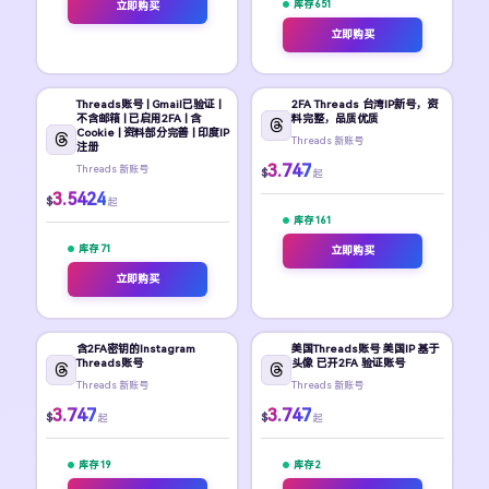
库存 651
立即购买
立即购买
Threads账号 | Gmail已验证 |
2FA Threads 台湾IP新号，资
不含邮箱 | 已启用2FA | 含
料完整，品质优质
Cookie | 资料部分完善 | 印度IP
Threads 新账号
注册
3.747
Threads 新账号
$
起
3.5424
$
起
库存 161
库存 71
立即购买
立即购买
含2FA密钥的Instagram
美国Threads账号 美国IP 基于
Threads账号
头像 已开2FA 验证账号
Threads 新账号
Threads 新账号
3.747
3.747
$
$
起
起
库存 19
库存 2