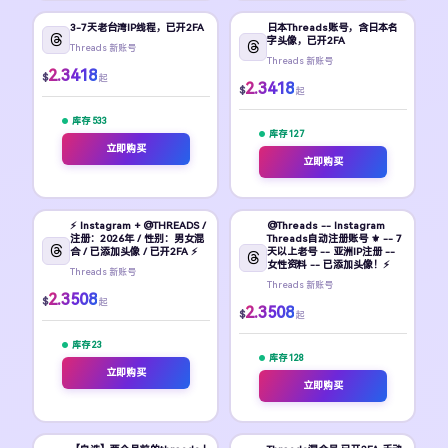
3-7天老台湾IP线程，已开2FA
日本Threads账号，含日本名
字头像，已开2FA
Threads 新账号
Threads 新账号
2.3418
$
起
2.3418
$
起
库存 533
库存 127
立即购买
立即购买
⚡ Instagram + @THREADS /
@Threads -- Instagram
注册：2026年 / 性别：男女混
Threads自动注册账号 ⚜️ -- 7
合 / 已添加头像 / 已开2FA ⚡
天以上老号 -- 亚洲IP注册 --
女性资料 -- 已添加头像！⚡
Threads 新账号
Threads 新账号
2.3508
$
起
2.3508
$
起
库存 23
库存 128
立即购买
立即购买