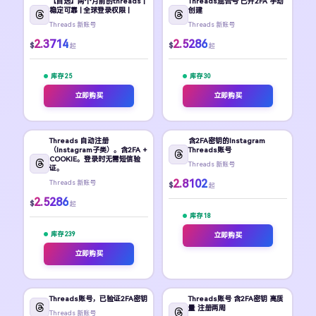
【自选】两个月前的threads |
Threads混合号 已开2FA 手动
稳定可靠 | 全球登录权限 |
创建
Threads 新账号
Threads 新账号
2.3714
2.5286
$
$
起
起
库存 25
库存 30
立即购买
立即购买
Threads 自动注册
含2FA密钥的Instagram
（Instagram子类）。含2FA +
Threads账号
COOKIE。登录时无需短信验
Threads 新账号
证。
2.8102
Threads 新账号
$
起
2.5286
$
起
库存 18
库存 239
立即购买
立即购买
Threads账号，已验证2FA密钥
Threads账号 含2FA密钥 高质
量 注册两周
Threads 新账号