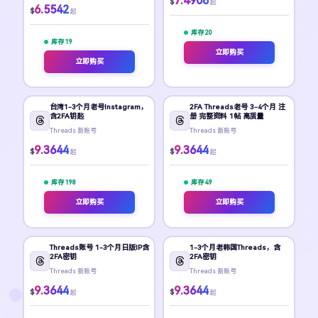
7.4908
$
起
6.5542
$
起
库存 20
库存 19
立即购买
立即购买
台湾1-3个月老号Instagram，
2FA Threads老号 3-4个月 注
含2FA钥匙
册 完整资料 1帖 高质量
Threads 新账号
Threads 新账号
9.3644
9.3644
$
$
起
起
库存 198
库存 49
立即购买
立即购买
Threads账号 1-3个月日版IP含
1-3个月老韩国Threads，含
2FA密钥
2FA密钥
Threads 新账号
Threads 新账号
9.3644
9.3644
$
$
起
起