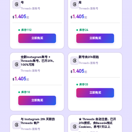
号
用
Threads 新账号
Threads 新账号
1.405
1.405
$
$
起
起
库存 112
库存 24
立即购买
立即购买
全新Instagram账号 +
新号含2FA钥匙
Threads账号，已开2FA，
Threads 新账号
100%可用
1.405
Threads 新账号
$
起
1.405
$
起
库存 33
库存 10
立即购买
立即购买
与 Instagram 2fA 关联的
★ Threads 自动注册，已开
Threads 帐户
2FA授权，含Base64格式
Cookies，养号7天以上
Threads 新账号