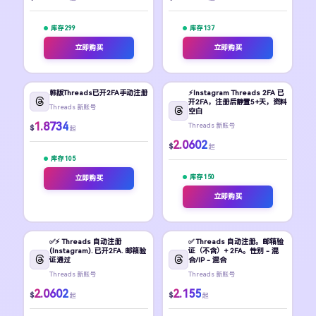
库存 299
库存 137
立即购买
立即购买
韩版Threads已开2FA手动注册
⚡️Instagram Threads 2FA 已
开2FA，注册后静置5+天，资料
Threads 新账号
空白
1.8734
Threads 新账号
$
起
2.0602
$
起
库存 105
库存 150
立即购买
立即购买
✅⚡️ Threads 自动注册
✅ Threads 自动注册。邮箱验
(Instagram). 已开2FA. 邮箱验
证（不含）+ 2FA。性别 - 混
证通过
合/IP - 混合
Threads 新账号
Threads 新账号
2.0602
2.155
$
$
起
起