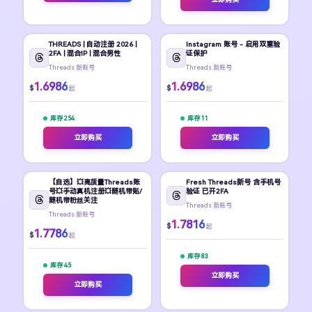
THREADS | 自动注册 2026 |
Instagram 账号 - 启用双重验
2FA | 混合IP | 混合男性
证保护
Threads 新账号
Threads 新账号
1.6986
1.6986
$
$
起
起
库存 254
库存 11
立即购买
立即购买
【自选】💥高质量Threads账
Fresh Threads新号 含手机号
号💥手动真机注册💥随机带贴/
验证 已开2FA
随机带粉丝关注
Threads 新账号
Threads 新账号
1.7816
$
起
1.7786
$
起
库存 83
库存 45
立即购买
立即购买