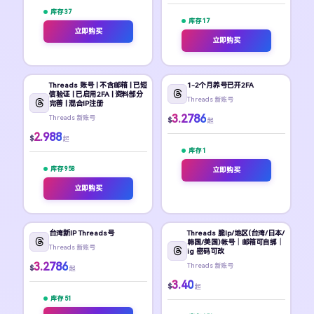
库存 37
库存 17
立即购买
立即购买
Threads 账号 | 不含邮箱 | 已短
1-2个月养号已开2FA
信验证 | 已启用2FA | 资料部分
Threads 新账号
完善 | 混合IP注册
3.2786
Threads 新账号
$
起
2.988
$
起
库存 1
库存 958
立即购买
立即购买
台湾新IP Threads号
Threads 脆Ip/地区(台湾/日本/
韩国/美国)帐号｜邮箱可自绑｜
Threads 新账号
ig 密码可改
3.2786
Threads 新账号
$
起
3.40
$
起
库存 51