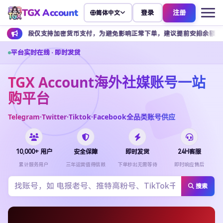
TGX Account
登录
注册
简体中文
持加密货币支付，为避免影响正常下单，建议提前安排余额充值。
客服
平台实时在线 · 即时发货
TGX Account海外社媒账号一站
购平台
Telegram·Twitter·Tiktok·Facebook全品类账号供应
10,000+ 用户
安全保障
即时发货
24H客服
累计服务用户
三年运营值得信赖
下单秒出无需等待
即时响应售后
搜索