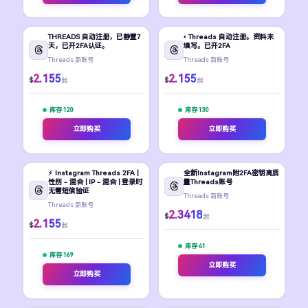
THREADS 自动注册，已静置7
• Threads 自动注册。资料未
天，已开2FA认证。
填写。已开2FA
Threads 新账号
Threads 新账号
2.155
2.155
$
$
起
起
库存 120
库存 130
立即购买
立即购买
⚡️ Instagram Threads 2FA |
全新Instagram附2FA密钥高质
性别 - 混合 | IP - 混合 | 登录时
量Threads账号
无需短信验证
Threads 新账号
Threads 新账号
2.3418
$
起
2.155
$
起
库存 41
库存 169
立即购买
立即购买