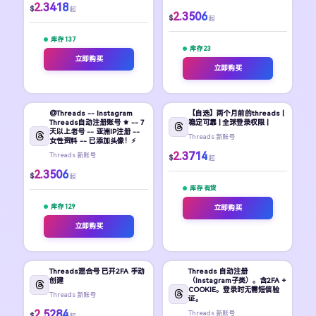
2.3418
$
起
2.3506
$
起
库存 137
库存 23
立即购买
立即购买
@Threads -- Instagram
【自选】两个月前的threads |
Threads自动注册账号 ⚜️ -- 7
稳定可靠 | 全球登录权限 |
天以上老号 -- 亚洲IP注册 --
Threads 新账号
女性资料 -- 已添加头像！⚡
2.3714
Threads 新账号
$
起
2.3506
$
起
库存 有货
库存 129
立即购买
立即购买
Threads混合号 已开2FA 手动
Threads 自动注册
创建
（Instagram子类）。含2FA +
COOKIE。登录时无需短信验
Threads 新账号
证。
2.5284
Threads 新账号
$
起