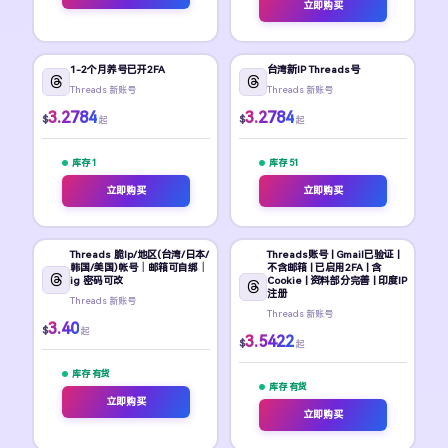
立即购买
1-2个月养号已开2FA
台湾新IP Threads号
Threads 新账号
Threads 新账号
3.2784
3.2784
$
$
起
起
库存 1
库存 51
立即购买
立即购买
Threads 脆Ip/地区(台湾/日本/
Threads账号 | Gmail已验证 |
韩国/美国)帐号｜邮箱可自绑｜
不含邮箱 | 已启用2FA | 含
ig 密码可改
Cookie | 资料部分完善 | 印度IP
注册
Threads 新账号
Threads 新账号
3.40
$
起
3.5422
$
起
库存 有货
库存 有货
立即购买
立即购买