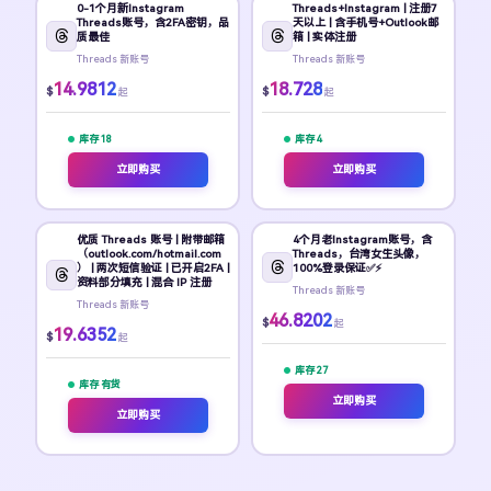
0-1个月新Instagram
Threads+Instagram | 注册7
Threads账号，含2FA密钥，品
天以上 | 含手机号+Outlook邮
质最佳
箱 | 实体注册
Threads 新账号
Threads 新账号
14.9812
18.728
$
$
起
起
库存 18
库存 4
立即购买
立即购买
优质 Threads 账号 | 附带邮箱
4个月老Instagram账号，含
（outlook.com/hotmail.com
Threads，台湾女生头像，
） | 两次短信验证 | 已开启2FA |
100%登录保证✅⚡
资料部分填充 | 混合 IP 注册
Threads 新账号
Threads 新账号
46.8202
$
起
19.6352
$
起
库存 27
库存 有货
立即购买
立即购买