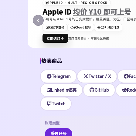
APPLE ID · MULTI-REGION STOCK
Apple ID
均价 ¥10 即可上号
下载号与 iCloud 号均已完成更新，覆盖美区、港区、日
ON
各区下载号
iCloud 账号
20+ 地区可选
Bot
立即选购
支持自助购买 · 可按地区筛选
热卖商品
Telegram
Twitter / X
Fac
LinkedIn领英
GitHub
Redd
Twitch
账号类型
普通账号