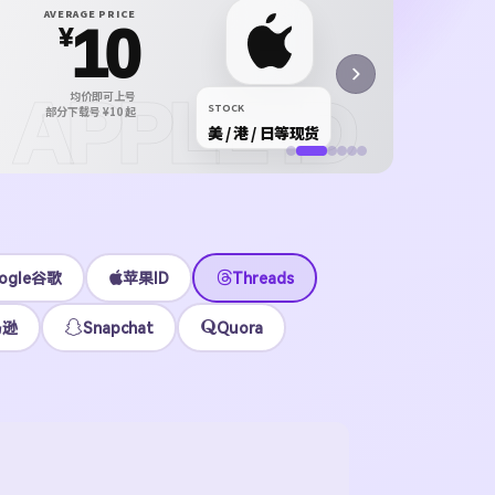
X P
AVERAGE PRICE
10
X /
¥
正规 i
APPLE ID
均价即可上号
¥12
STOCK
部分下载号 ¥10 起
美 / 港 / 日等现货
立即
ogle谷歌
苹果ID
Threads
马逊
Snapchat
Quora