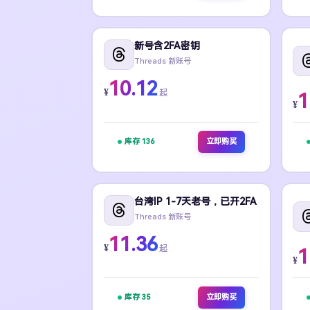
新号含2FA密钥
Threads 新账号
10.12
¥
起
1
¥
库存 136
立即购买
台湾IP 1-7天老号，已开2FA
Threads 新账号
11.36
¥
起
1
¥
库存 35
立即购买