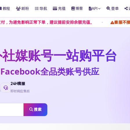
教程
刷粉
导航
充值
博客
API
查单
影响正常下单，建议提前安排余额充值。
客服不接受任何私下转
t海外社媒账号一站购平台
ktok·Facebook全品类账号供应
24H客服
待
即时响应售后
搜索