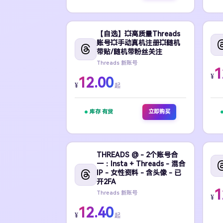
【自选】💥高质量Threads
账号💥手动真机注册💥随机
带贴/随机带粉丝关注
Threads 新账号
1
¥
12.00
¥
起
库存 有货
立即购买
THREADS @ - 2个账号合
一：Insta + Threads - 混合
IP - 女性资料 - 含头像 - 已
开2FA
1
Threads 新账号
¥
12.40
¥
起