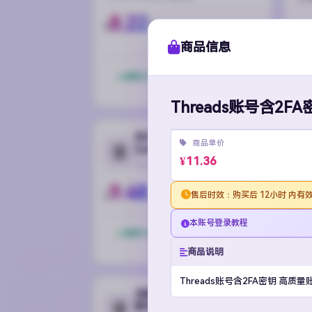
8.22
¥
起
8
¥
商品信息
库存 377
立即购买
Threads账号含2FA
含2FA密钥的Threads
商品单价
Instagram账号
¥11.36
Threads 新账号
9.48
9
售后时效：购买后 12小时 内
¥
¥
起
本账号登录教程
库存 125
立即购买
商品说明
Threads账号含2FA密钥 高质量
全新Instagram + Threads
账号，已开2FA，100%可用