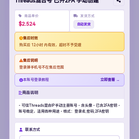
Threads混合号 已开2FA 手动创建
韩文名带2FA密钥老号
3-7天老台湾IP线程，已开2FA
Threads 新账号
Threads 新账号
商品单价
发货方式
2.3412
2.3412
$2.524
$
$
自动发货
起
起
库存 338
库存 533
售后时效
购买后 12小时 内有效，超时不予受理
立即购买
立即购买
售后说明
日本Threads账号，含日本名
⚡ Instagram + @THREADS /
登录弹手机号不在售后范围
字头像，已开2FA
注册：2026年 / 性别：男女混
合 / 已添加头像 / 已开2FA ⚡
Threads 新账号
本账号登录教程
立即查看 →
Threads 新账号
2.3412
$
起
2.3502
$
起
商品说明
库存 137
库存 23
- 可信Threads混合IP手动注册账号 - 含头像 - 已含2FA密钥 -
立即购买
账号稳定，适用各种用途 - 格式：登录名;密码;2FA密钥
立即购买
联系方式
@Threads -- Instagram
【自选】两个月前的threads |
Threads自动注册账号 ⚜️ -- 7
稳定可靠 | 全球登录权限 |