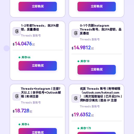
立即购买
立即购买
1-2年老Threads，含2FA密
0-1个月新Instagram
钥，质量最佳
Threads账号，含2FA密钥，品
质最佳
Threads 新账号
Threads 新账号
14.0476
$
起
14.9812
$
起
库存 66
库存 18
立即购买
立即购买
Threads+Instagram | 注册7
优质 Threads 账号 | 附带邮箱
天以上 | 含手机号+Outlook邮
（outlook.com/hotmail.com
箱 | 实体注册
） | 两次短信验证 | 已开启2FA |
资料部分填充 | 混合 IP 注册
Threads 新账号
Threads 新账号
18.728
$
起
19.6352
$
起
库存 4
库存 173
立即购买