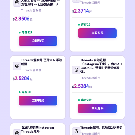
天以上老号 -- 亚洲IP注册 --
Threads 新账号
女性资料 -- 已添加头像！⚡
2.3714
Threads 新账号
$
起
2.3506
$
起
库存 25
库存 129
立即购买
立即购买
Threads混合号 已开2FA 手动
Threads 自动注册
创建
（Instagram子类）。含2FA +
COOKIE。登录时无需短信验
Threads 新账号
证。
2.5284
Threads 新账号
$
起
2.5284
$
起
库存 30
库存 239
立即购买
立即购买
含2FA密钥的Instagram
Threads账号，已验证2FA密钥
Threads账号
Threads 新账号