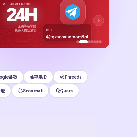
APPL
AUTOMATED ORDER
24H
App
下载号与
SESSION
无需等待客服
各区
BOT
机器人自动发货
@tgxaccountcomBot
立即
ogle谷歌
苹果ID
Threads
马逊
Snapchat
Quora