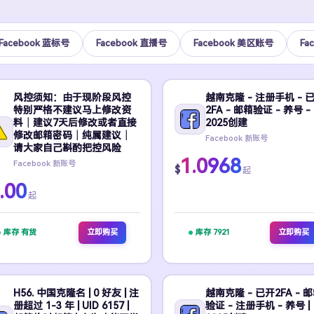
Facebook 蓝标号
Facebook 直播号
Facebook 美区账号
Fa
风控须知：由于现阶段风控
越南克隆 - 注册手机 - 
特别严格不建议马上修改资
2FA - 邮箱验证 - 养号 -
料｜建议7天后修改或者直接
2025创建
修改邮箱密码｜纯属建议｜
Facebook 新账号
请大家自己斟酌把控风险
1.0968
Facebook 新账号
$
起
.00
起
库存 有货
立即购买
库存 7921
立即购买
H56. 中国克隆名 | 0 好友 | 注
越南克隆 - 已开2FA - 
册超过 1-3 年 | UID 6157 |
验证 - 注册手机 - 养号 |