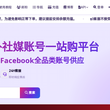
使用教程
刷粉
导航
充值
博客
API
查单
下单，建议提前安排余额充值。
客服不接受任何私下转账，请勿
t海外社媒账号一站购平台
ktok·Facebook全品类账号供应
24H客服
待
即时响应售后
搜索