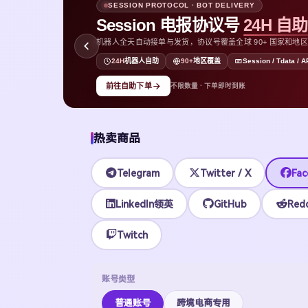
SESSION PROTOCOL · BOT DELIVERY
Session 电报协议号
24H 自
机器人全天自动接单与发货，协议号覆盖全球 90+ 国家和地区，支持
D
24H
机器人自助
90+
地区覆盖
Session / Tdata / A
前往自助下单
不限数量 · 下单即时到账
热卖商品
Telegram
Twitter / X
Fac
LinkedIn领英
GitHub
Redd
Twitch
账号类型
普通账号
跨境电商专用