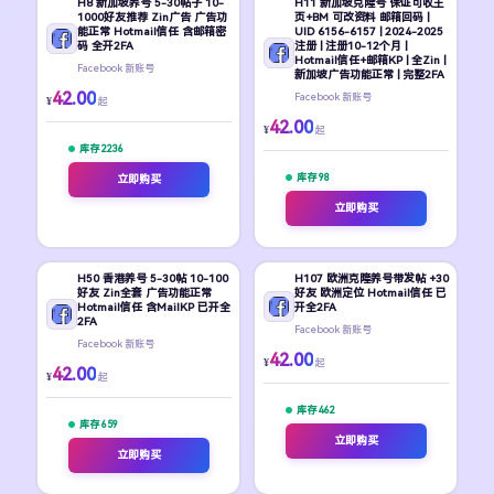
H8 新加坡养号 5-30帖子 10-
H11 新加坡克隆号 保证可收主
1000好友推荐 Zin广告 广告功
页+BM 可改资料 邮箱回码 |
能正常 Hotmail信任 含邮箱密
UID 6156-6157 | 2024-2025
码 全开2FA
注册 | 注册10-12个月 |
Hotmail信任+邮箱KP | 全Zin |
Facebook 新账号
新加坡广告功能正常 | 完整2FA
42.00
Facebook 新账号
¥
起
42.00
¥
起
库存 2236
库存 98
立即购买
立即购买
H50 香港养号 5-30帖 10-100
H107 欧洲克隆养号带发帖 +30
好友 Zin全套 广告功能正常
好友 欧洲定位 Hotmail信任 已
Hotmail信任 含MailKP 已开全
开全2FA
2FA
Facebook 新账号
Facebook 新账号
42.00
¥
起
42.00
¥
起
库存 462
库存 659
立即购买
立即购买