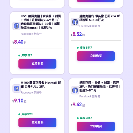
H51. 德国克隆 | 含头像 + 封面
越南克隆名 带头像 已开2FA 邮
+ 资料 | 注册超过2-6个月 | 广
箱验证 5~500好友
告功能正常超过3-30天 | 邮箱
Facebook 新账号
验证Hotmail | 完整2FA
8.52
Facebook 新账号
¥
起
8.40
¥
起
库存 1547
库存 527
立即购买
立即购买
H180 泰国克隆名 Hotmail 邮
越南克隆 - 头像 + 封面 - 已开
箱 已开FULL 2FA
2FA - 热门邮箱验证 - 已养号 |
创建2~8个月
Facebook 新账号
Facebook 新账号
9.10
¥
起
9.42
¥
起
库存 3593
库存 2347
立即购买
立即购买