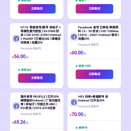
库存 680
库存 1
立即购买
立即购买
H113. 欧洲老号/新号 含帖子 +
Facebook 老号 已养机 美国资
有绿色提升按钮 | 30-5000 好
料 | 0 - 30 好友 | UID 1000xxx
友 | UID 6155-6158 | Hotmail
| 2010 - 2023 | Hotmail 信任 |
+ MailKP | 已通过282 | 准确定
完整2FA
位欧洲 | 完整2FA
Facebook 新账号
Facebook 新账号
60.00
¥
起
56.00
¥
起
库存 1555
库存 462
立即购买
立即购买
国外老号 PROFILE | 已开2FA
H53 台湾+香港新号 含
邮箱验证Hotmail | 广告功能正
Hotmail 已开全2FA
常 | 多帖子 | 可接主页+BM |
Facebook 新账号
50+好友 | 2010-2018注册
70.00
Facebook 新账号
¥
起
65.26
¥
起
库存 90