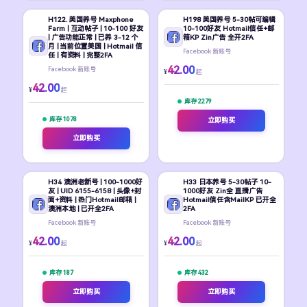
H122. 美国养号 Maxphone
H198 美国养号 5-30帖可编辑
Farm | 互动帖子 | 10-100 好友
10-100好友 Hotmail信任+邮
| 广告功能正常 | 已养 3-12 个
箱KP Zin广告 全开2FA
月 | 当前位置美国 | Hotmail 信
Facebook 新账号
任 | 有资料 | 完整2FA
42.00
Facebook 新账号
¥
起
42.00
¥
起
库存 2279
库存 1078
立即购买
立即购买
H34 澳洲老新号 | 100-1000好
H33 日本养号 5-30帖子 10-
友 | UID 6155-6158 | 头像+封
1000好友 Zin全 直播广告
面+资料 | 热门Hotmail邮箱 |
Hotmail信任含MailKP 已开全
澳洲本地 | 已开全2FA
2FA
Facebook 新账号
Facebook 新账号
42.00
42.00
¥
¥
起
起
库存 187
库存 432
立即购买
立即购买