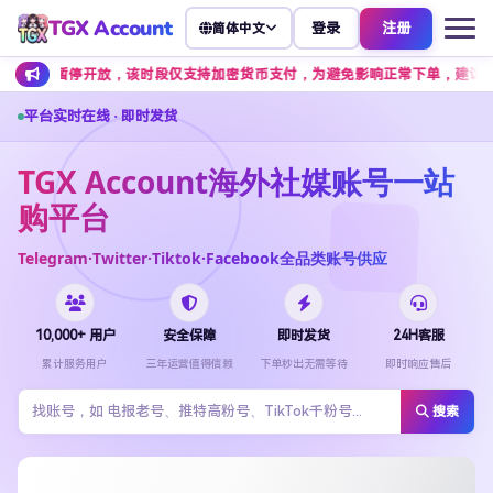
TGX Account
登录
注册
简体中文
停开放，该时段仅支持加密货币支付，为避免影响正常下单，建议提前安排余额充值
平台实时在线 · 即时发货
TGX Account海外社媒账号一站
购平台
Telegram·Twitter·Tiktok·Facebook全品类账号供应
10,000+ 用户
安全保障
即时发货
24H客服
累计服务用户
三年运营值得信赖
下单秒出无需等待
即时响应售后
搜索