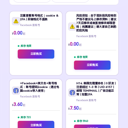
注意查看账号格式｜cookie &
风控须知：由于现阶段风控特别
2FA | 买错格式不退换
严格不建议马上修改资料｜建议
7天后修改或者直接修改邮箱密
Facebook 新账号
码｜纯属建议｜请大家自己斟酌
把控风险
0.00
¥
起
Facebook 新账号
0.00
¥
起
库存 有货
立即购买
库存 有货
立即购买
⭐Facebook⭐英文名⭐账号格
H14. 韩国克隆重命名 | 0 好友 |
式：账号|密码|cookie（通过电
注册超过 1-3 年 | UID 6157 |
脑cookie导入使用）
邮箱 TEMPMAIL | 广告功能正
常 | 完整2FA
Facebook 新账号
Facebook 新账号
3.60
¥
起
7.50
¥
起
库存 735
库存 5960
立即购买