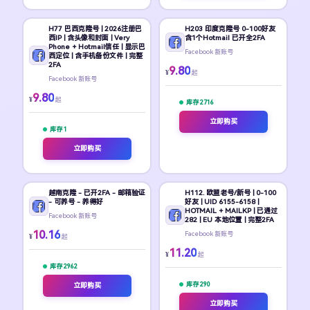
H77 巴西克隆号 | 2026注册巴
H203 印度克隆号 0-100好友
西IP | 含头像和封面 | Very
含1个Hotmail 已开全2FA
Phone + Hotmail信任 | 显示巴
Facebook 新账号
西定位 | 含手机备份文件 | 完整
2FA
9.80
¥
起
Facebook 新账号
9.80
¥
起
库存 2716
立即购买
库存 1
立即购买
越南克隆 - 已开2FA - 邮箱验证
H112. 欧盟老号/新号 | 0-100
- 可养号 - 养得好
好友 | UID 6155-6158 |
HOTMAIL + MAILKP | 已通过
Facebook 新账号
282 | EU 本地位置 | 完整2FA
10.16
Facebook 新账号
¥
起
11.20
¥
起
库存 2962
库存 290
立即购买
立即购买