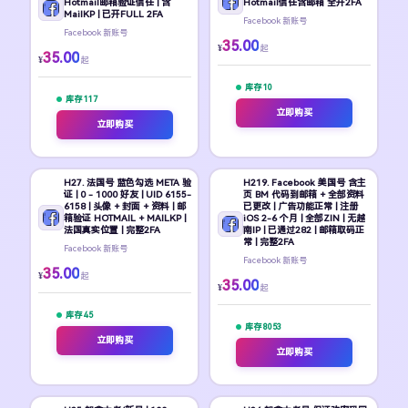
Hotmail邮箱验证信任 | 含
Hotmail信任含邮箱 全开2FA
MailKP | 已开FULL 2FA
Facebook 新账号
Facebook 新账号
35.00
¥
起
35.00
¥
起
库存 10
库存 117
立即购买
立即购买
H27. 法国号 蓝色勾选 META 验
H219. Facebook 美国号 含主
证 | 0 - 1000 好友 | UID 6155-
页 BM 代码到邮箱 + 全部资料
6158 | 头像 + 封面 + 资料 | 邮
已更改 | 广告功能正常 | 注册
箱验证 HOTMAIL + MAILKP |
iOS 2-6 个月 | 全部ZIN | 无越
法国真实位置 | 完整2FA
南IP | 已通过282 | 邮箱取码正
常 | 完整2FA
Facebook 新账号
Facebook 新账号
35.00
¥
起
35.00
¥
起
库存 45
库存 8053
立即购买
立即购买