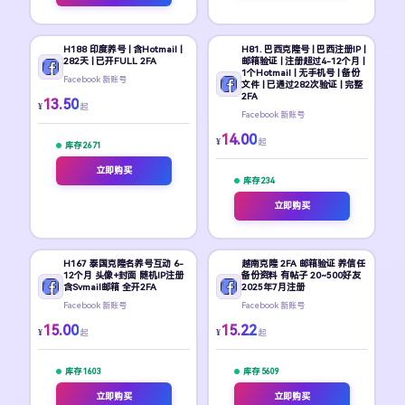
H188 印度养号 | 含Hotmail |
H81. 巴西克隆号 | 巴西注册IP |
282天 | 已开FULL 2FA
邮箱验证 | 注册超过4-12个月 |
1个Hotmail | 无手机号 | 备份
Facebook 新账号
文件 | 已通过282次验证 | 完整
2FA
13.50
¥
起
Facebook 新账号
14.00
¥
起
库存 2671
立即购买
库存 234
立即购买
H167 泰国克隆名养号互动 6-
越南克隆 2FA 邮箱验证 养信任
12个月 头像+封面 随机IP注册
备份资料 有帖子 20~500好友
含Svmail邮箱 全开2FA
2025年7月注册
Facebook 新账号
Facebook 新账号
15.00
15.22
¥
¥
起
起
库存 1603
库存 5609
立即购买
立即购买