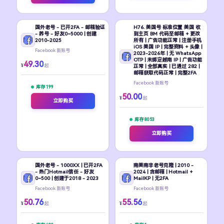
国外老号 - 已开2FA - 邮箱验证
H76. 美国号 标准位置 美国 收
- 养号 - 好友0~5000 | 创建
到主页 BM 代码至邮箱 + 更改
2010-2025
所有 | 广告功能正常 | 注册手机
iOS 美国 IP | 完整资料 + 头像 |
Facebook 新账号
2023-2026年 | 无 WhatsApp
OTP | 未绑定越南 IP | 广告功能
49.30
¥
起
正常 | 全部真实 | 已通过 282 |
邮箱获取代码正常 | 完整2FA
Facebook 新账号
库存 199
50.00
¥
起
立即购买
库存 8053
立即购买
国外老号 - 1000XX | 已开2FA
南美南非老号克隆 | 2010 -
- 热门Hotmail信任 - 好友
2024 | 含邮箱 | Hotmail +
0~500 | 创建于2018 - 2023
MailKP | 无2FA
Facebook 新账号
Facebook 新账号
50.76
55.56
¥
¥
起
起