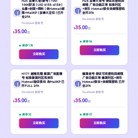
H25 加拿大老/新号 | 100-
H26 加拿大老号 保证改密码回
1000好友 | UID 6155-6158 |
邮箱 广告功能正常 标准时区
头像+封面+资料 | 含Hotmail邮
+货币 Hotmail信任含邮箱密码
箱+MailKP | 加拿大定位 | 已开
全开2FA
全2FA
Facebook 新账号
Facebook 新账号
35.00
¥
起
35.00
¥
起
库存 54
库存 178
立即购买
立即购买
H171 越南克隆 泰国广告直播
德国老号 保证可改密码回邮箱
号 标准泰国时区和货币
广告功能正常 德国时区+货币
Hotmail验证信任 含MailKP 已
Hotmail信任+含邮箱密码 已开
开FULL 2FA
全2FA
Facebook 新账号
Facebook 新账号
35.00
35.00
¥
¥
起
起
库存 32
库存 57
立即购买
立即购买