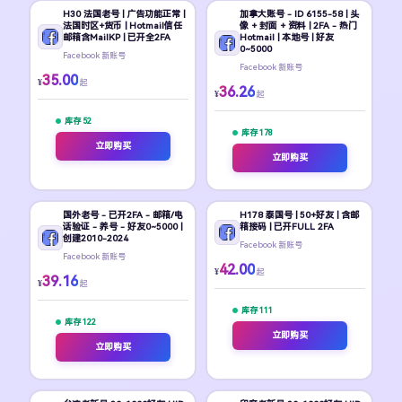
H30 法国老号 | 广告功能正常 |
加拿大账号 - ID 6155-58 | 头
法国时区+货币 | Hotmail信任
像 + 封面 + 资料 | 2FA - 热门
邮箱含MailKP | 已开全2FA
Hotmail | 本地号 | 好友
0~5000
Facebook 新账号
Facebook 新账号
35.00
¥
起
36.26
¥
起
库存 52
库存 178
立即购买
立即购买
国外老号 - 已开2FA - 邮箱/电
H178 泰国号 | 50+好友 | 含邮
话验证 - 养号 - 好友0~5000 |
箱接码 | 已开FULL 2FA
创建2010-2024
Facebook 新账号
Facebook 新账号
42.00
¥
起
39.16
¥
起
库存 111
库存 122
立即购买
立即购买