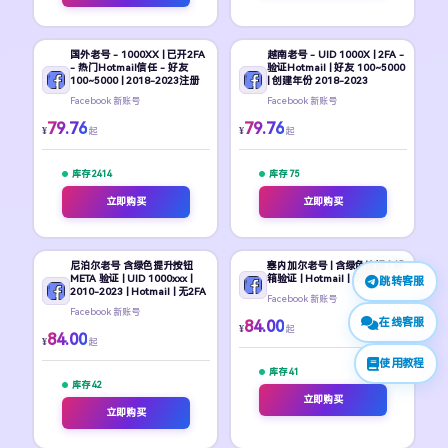
国外老号 - 1000XX | 已开2FA
越南老号 - UID 1000X | 2FA -
- 热门Hotmail信任 - 好友
验证Hotmail | 好友 100~5000
100~5000 | 2018-2023注册
| 创建年份 2018-2023
Facebook 新账号
Facebook 新账号
79.76
79.76
¥
¥
起
起
库存 2414
库存 75
立即购买
立即购买
尼泊尔老号 含绿色提升按钮
塞内加尔老号 | 含绿色按钮 | 邮
META 验证 | UID 1000xxx |
箱验证 | Hotmail | 无2FA
跳转客服
2010-2023 | Hotmail | 无2FA
Facebook 新账号
Facebook 新账号
在线客服
84.00
¥
起
84.00
¥
起
使用教程
库存 41
库存 42
立即购买
立即购买