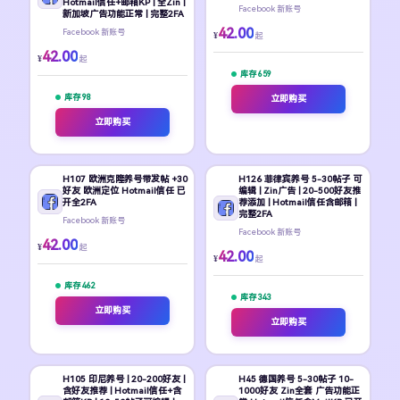
Hotmail信任+邮箱KP | 全Zin |
Facebook 新账号
新加坡广告功能正常 | 完整2FA
42.00
Facebook 新账号
¥
起
42.00
¥
起
库存 659
库存 98
立即购买
立即购买
H107 欧洲克隆养号带发帖 +30
H126 菲律宾养号 5-30帖子 可
好友 欧洲定位 Hotmail信任 已
编辑 | Zin广告 | 20-500好友推
开全2FA
荐添加 | Hotmail信任含邮箱 |
完整2FA
Facebook 新账号
Facebook 新账号
42.00
¥
起
42.00
¥
起
库存 462
库存 343
立即购买
立即购买
H105 印尼养号 | 20-200好友 |
H45 德国养号 5-30帖子 10-
含好友推荐 | Hotmail信任+含
1000好友 Zin全套 广告功能正