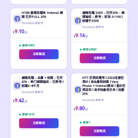
H180 泰国克隆名 Hotmail 邮
越南克隆 2025 - 已开2FA - 邮
箱 已开FULL 2FA
箱验证 - 养号 - 好友 0~100 |
创建于2025
Facebook 新账号
Facebook 新账号
9.10
¥
起
9.14
¥
起
库存 3593
库存 69829
立即购买
立即购买
越南克隆 - 头像 + 封面 - 已开
H77 巴西克隆号 | 2026注册巴
2FA - 热门邮箱验证 - 已养号 |
西IP | 含头像和封面 | Very
创建2~8个月
Phone + Hotmail信任 | 显示巴
西定位 | 含手机备份文件 | 完整
Facebook 新账号
2FA
9.42
Facebook 新账号
¥
起
9.80
¥
起
库存 1019
库存 1
立即购买
立即购买