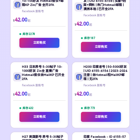
10-100好友 Hotmail信任+邮
友 | UID 6155-6158 | 头像+封
箱KP Zin广告 全开2FA
面+资料 | 热门Hotmail邮箱 |
澳洲本地 | 已开全2FA
Facebook 新账号
Facebook 新账号
42.00
¥
起
42.00
¥
起
库存 2278
库存 187
立即购买
立即购买
H33 日本养号 5-30帖子 10-
H200 印度老号 | 50-5000好友
1000好友 Zin全 直播广告
| UID 6155-6156 | 2023-2024
Hotmail信任含MailKP 已开全
注册 | 含Hotmail和MailKP邮
2FA
箱 | 无2FA
Facebook 新账号
Facebook 新账号
42.00
42.00
¥
¥
起
起
库存 432
库存 773
立即购买
立即购买
H27 英国新号 养号 5-30帖子
印度 Facebook - ID 6155-57