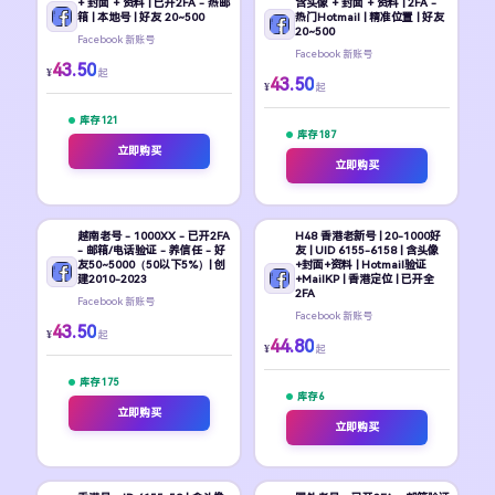
+ 封面 + 资料 | 已开2FA - 热邮
含头像 + 封面 + 资料 | 2FA -
箱 | 本地号 | 好友 20~500
热门Hotmail | 精准位置 | 好友
20~500
Facebook 新账号
Facebook 新账号
43.50
¥
起
43.50
¥
起
库存 121
库存 187
立即购买
立即购买
越南老号 - 1000XX - 已开2FA
H48 香港老新号 | 20-1000好
- 邮箱/电话验证 - 养信任 - 好
友 | UID 6155-6158 | 含头像
友50~5000（50以下5%）| 创
+封面+资料 | Hotmail验证
建2010-2023
+MailKP | 香港定位 | 已开全
2FA
Facebook 新账号
Facebook 新账号
43.50
¥
起
44.80
¥
起
库存 175
库存 6
立即购买
立即购买