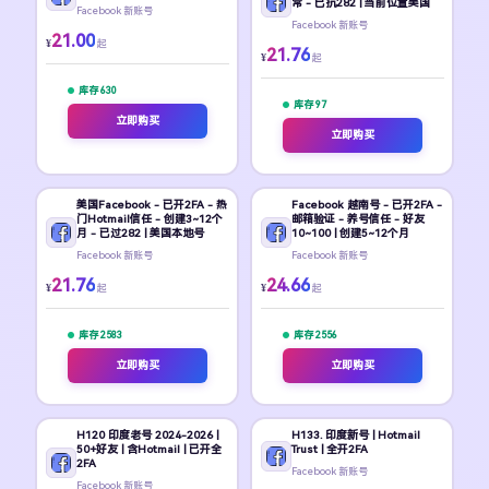
常 - 已抗282 | 当前位置美国
Facebook 新账号
Facebook 新账号
21.00
¥
起
21.76
¥
起
库存 630
库存 97
立即购买
立即购买
美国Facebook - 已开2FA - 热
Facebook 越南号 - 已开2FA -
门Hotmail信任 - 创建3~12个
邮箱验证 - 养号信任 - 好友
月 - 已过282 | 美国本地号
10~100 | 创建5~12个月
Facebook 新账号
Facebook 新账号
21.76
24.66
¥
¥
起
起
库存 2583
库存 2556
立即购买
立即购买
H120 印度老号 2024-2026 |
H133. 印度新号 | Hotmail
50+好友 | 含Hotmail | 已开全
Trust | 全开2FA
2FA
Facebook 新账号
Facebook 新账号