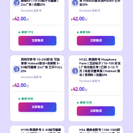
邮箱KP | 10-50帖子可编辑 |
常 Hotmail信任含MailKP 已开
Zin广告 | 完整2FA
全2FA
Facebook 新账号
Facebook 新账号
42.00
42.00
¥
¥
起
起
库存 1712
库存 538
立即购买
立即购买
西班牙养号 10-200好友 可加
H122. 美国养号 Maxphone
推荐 Hotmail信任+含邮箱 5-
Farm | 互动帖子 | 10-100 好友
50帖可编辑 Zin广告 已开FULL
| 广告功能正常 | 已养 3-12 个
2FA
月 | 当前位置美国 | Hotmail 信
任 | 有资料 | 完整2FA
Facebook 新账号
Facebook 新账号
42.00
¥
起
42.00
¥
起
库存 3030
库存 1078
立即购买
立即购买
H198 美国养号 5-30帖可编辑
H34 澳洲老新号 | 100-1000好