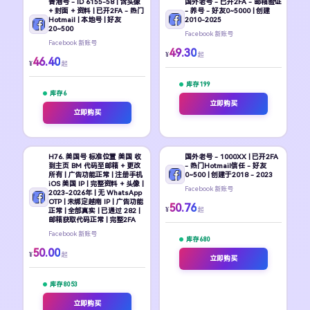
香港号 - ID 6155-58 | 含头像
国外老号 - 已开2FA - 邮箱验证
+ 封面 + 资料 | 已开2FA - 热门
- 养号 - 好友0~5000 | 创建
Hotmail | 本地号 | 好友
2010-2025
20~500
Facebook 新账号
Facebook 新账号
49.30
¥
起
46.40
¥
起
库存 199
库存 6
立即购买
立即购买
H76. 美国号 标准位置 美国 收
国外老号 - 1000XX | 已开2FA
到主页 BM 代码至邮箱 + 更改
- 热门Hotmail信任 - 好友
所有 | 广告功能正常 | 注册手机
0~500 | 创建于2018 - 2023
iOS 美国 IP | 完整资料 + 头像 |
Facebook 新账号
2023-2026年 | 无 WhatsApp
OTP | 未绑定越南 IP | 广告功能
50.76
¥
起
正常 | 全部真实 | 已通过 282 |
邮箱获取代码正常 | 完整2FA
Facebook 新账号
库存 680
50.00
¥
起
立即购买
库存 8053
立即购买