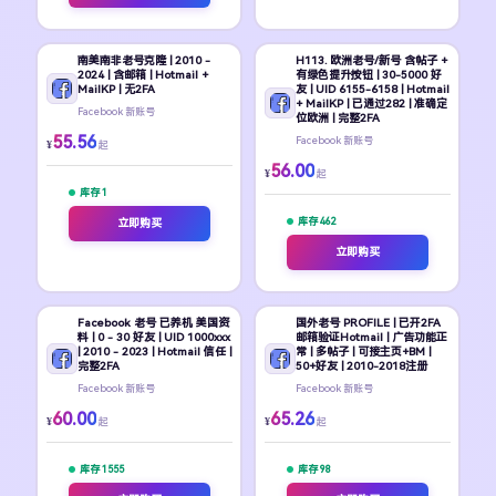
南美南非老号克隆 | 2010 -
H113. 欧洲老号/新号 含帖子 +
2024 | 含邮箱 | Hotmail +
有绿色提升按钮 | 30-5000 好
MailKP | 无2FA
友 | UID 6155-6158 | Hotmail
+ MailKP | 已通过282 | 准确定
Facebook 新账号
位欧洲 | 完整2FA
55.56
Facebook 新账号
¥
起
56.00
¥
起
库存 1
库存 462
立即购买
立即购买
Facebook 老号 已养机 美国资
国外老号 PROFILE | 已开2FA
料 | 0 - 30 好友 | UID 1000xxx
邮箱验证Hotmail | 广告功能正
| 2010 - 2023 | Hotmail 信任 |
常 | 多帖子 | 可接主页+BM |
完整2FA
50+好友 | 2010-2018注册
Facebook 新账号
Facebook 新账号
60.00
65.26
¥
¥
起
起
库存 1555
库存 98