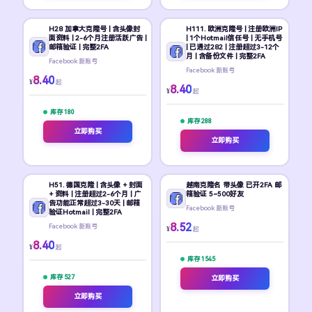
H28 加拿大克隆号 | 含头像封
H111. 欧洲克隆号 | 注册欧洲IP
面资料 | 2-6个月注册活跃广告 |
| 1个Hotmail信任号 | 无手机号
邮箱验证 | 完整2FA
| 已通过282 | 注册超过3-12个
月 | 含备份文件 | 完整2FA
Facebook 新账号
Facebook 新账号
8.40
¥
起
8.40
¥
起
库存 180
库存 288
立即购买
立即购买
H51. 德国克隆 | 含头像 + 封面
越南克隆名 带头像 已开2FA 邮
+ 资料 | 注册超过2-6个月 | 广
箱验证 5~500好友
告功能正常超过3-30天 | 邮箱
Facebook 新账号
验证Hotmail | 完整2FA
8.52
Facebook 新账号
¥
起
8.40
¥
起
库存 1545
库存 527
立即购买
立即购买