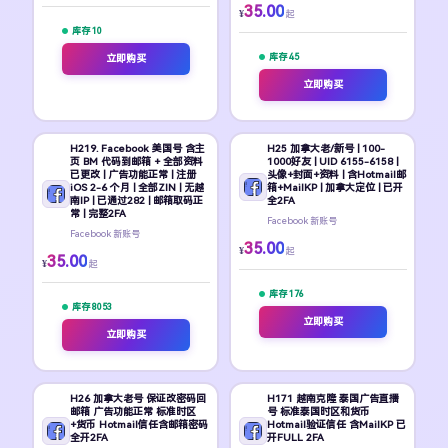
35.00
¥
起
库存 10
库存 45
立即购买
立即购买
H219. Facebook 美国号 含主
H25 加拿大老/新号 | 100-
页 BM 代码到邮箱 + 全部资料
1000好友 | UID 6155-6158 |
已更改 | 广告功能正常 | 注册
头像+封面+资料 | 含Hotmail邮
iOS 2-6 个月 | 全部ZIN | 无越
箱+MailKP | 加拿大定位 | 已开
南IP | 已通过282 | 邮箱取码正
全2FA
常 | 完整2FA
Facebook 新账号
Facebook 新账号
35.00
¥
起
35.00
¥
起
库存 176
库存 8053
立即购买
立即购买
H26 加拿大老号 保证改密码回
H171 越南克隆 泰国广告直播
邮箱 广告功能正常 标准时区
号 标准泰国时区和货币
+货币 Hotmail信任含邮箱密码
Hotmail验证信任 含MailKP 已
全开2FA
开FULL 2FA