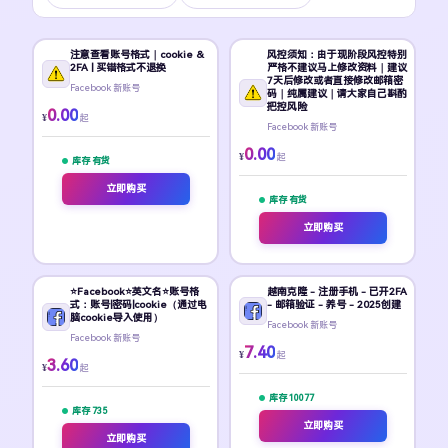
注意查看账号格式｜cookie &
风控须知：由于现阶段风控特别
2FA | 买错格式不退换
严格不建议马上修改资料｜建议
7天后修改或者直接修改邮箱密
Facebook 新账号
码｜纯属建议｜请大家自己斟酌
把控风险
0.00
¥
起
Facebook 新账号
0.00
¥
起
库存 有货
立即购买
库存 有货
立即购买
⭐Facebook⭐英文名⭐账号格
越南克隆 - 注册手机 - 已开2FA
式：账号|密码|cookie（通过电
- 邮箱验证 - 养号 - 2025创建
脑cookie导入使用）
Facebook 新账号
Facebook 新账号
7.40
¥
起
3.60
¥
起
库存 10077
库存 735
立即购买
立即购买