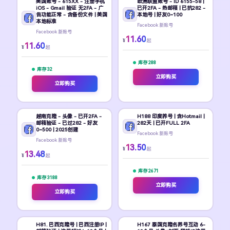
美国账号 - 615XX - 注册手机
欧洲联盟账号 - ID 6155-58 |
iOS - Gmail 验证 无2FA - 广
已开2FA - 热邮箱 | 已抗282 -
告功能正常 - 含备份文件 | 美国
本地号 | 好友0~100
本地标准
Facebook 新账号
Facebook 新账号
11.60
¥
起
11.60
¥
起
库存 288
库存 32
立即购买
立即购买
越南克隆 - 头像 - 已开2FA -
H188 印度养号 | 含Hotmail |
邮箱验证 - 已过282 - 好友
282天 | 已开FULL 2FA
0~500 | 2025创建
Facebook 新账号
Facebook 新账号
13.50
¥
起
13.48
¥
起
库存 2671
库存 3188
立即购买
立即购买
H81. 巴西克隆号 | 巴西注册IP |
H167 泰国克隆名养号互动 6-