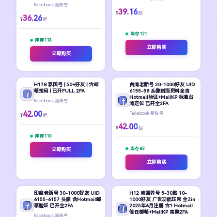
Facebook 新账号
39.16
¥
起
36.26
¥
起
库存 121
库存 176
立即购买
立即购买
H178 泰国号 | 50+好友 | 含邮
台湾老新号 20-1000好友 UID
箱接码 | 已开FULL 2FA
6155-58 头像封面资料全含
Hotmail验证+MailKP 标准台
Facebook 新账号
湾定位 已开全2FA
42.00
Facebook 新账号
¥
起
42.00
¥
起
库存 110
库存 83
立即购买
立即购买
印度老新号 30-1000好友 UID
H12 韩国养号 5-30贴 10-
6155-6157 头像 含Hotmail邮
1000好友 广告功能正常 全Zin
箱验证 已开全2FA
2025年6月注册 含1 Hotmail
信任邮箱+MailKP 完整2FA
Facebook 新账号