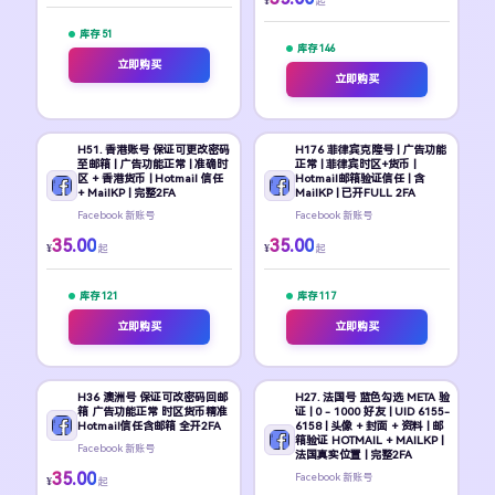
¥
起
库存 51
库存 146
立即购买
立即购买
H51. 香港账号 保证可更改密码
H176 菲律宾克隆号 | 广告功能
至邮箱 | 广告功能正常 | 准确时
正常 | 菲律宾时区+货币 |
区 + 香港货币 | Hotmail 信任
Hotmail邮箱验证信任 | 含
+ MailKP | 完整2FA
MailKP | 已开FULL 2FA
Facebook 新账号
Facebook 新账号
35.00
35.00
¥
¥
起
起
库存 121
库存 117
立即购买
立即购买
H36 澳洲号 保证可改密码回邮
H27. 法国号 蓝色勾选 META 验
箱 广告功能正常 时区货币精准
证 | 0 - 1000 好友 | UID 6155-
Hotmail信任含邮箱 全开2FA
6158 | 头像 + 封面 + 资料 | 邮
箱验证 HOTMAIL + MAILKP |
Facebook 新账号
法国真实位置 | 完整2FA
35.00
Facebook 新账号
¥
起