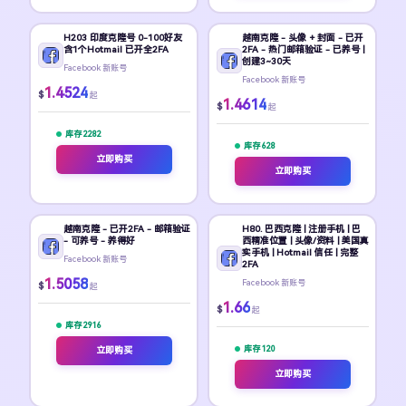
H203 印度克隆号 0-100好友
越南克隆 - 头像 + 封面 - 已开
含1个Hotmail 已开全2FA
2FA - 热门邮箱验证 - 已养号 |
创建3~30天
Facebook 新账号
Facebook 新账号
1.4524
$
起
1.4614
$
起
库存 2282
库存 628
立即购买
立即购买
越南克隆 - 已开2FA - 邮箱验证
H80. 巴西克隆 | 注册手机 | 巴
- 可养号 - 养得好
西精准位置 | 头像/资料 | 美国真
实手机 | Hotmail 信任 | 完整
Facebook 新账号
2FA
1.5058
Facebook 新账号
$
起
1.66
$
起
库存 2916
库存 120
立即购买
立即购买