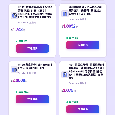
H112. 欧盟老号/新号 | 0-100
欧洲联盟账号 - ID 6155-58 |
好友 | UID 6155-6158 |
已开2FA - 热邮箱 | 已抗282 -
HOTMAIL + MAILKP | 已通过
本地号 | 好友0~100
282 | EU 本地位置 | 完整2FA
Facebook 新账号
Facebook 新账号
1.8052
$
起
1.743
$
起
库存 189
库存 189
立即购买
立即购买
H188 印度养号 | 含Hotmail |
H81. 巴西克隆号 | 巴西注册IP |
282天 | 已开FULL 2FA
邮箱验证 | 注册超过4-12个月 |
1个Hotmail | 无手机号 | 备份
Facebook 新账号
文件 | 已通过282次验证 | 完整
2FA
2.0008
$
起
Facebook 新账号
2.075
$
起
库存 2446
立即购买
库存 234
立即购买