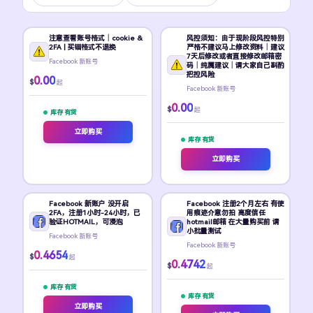
注意查看账号格式｜cookie &
风控须知：由于现阶段风控特别
2FA | 买错格式不退换
严格不建议马上修改资料｜建议
7天后修改或者直接修改邮箱密
Facebook 新账号
码｜纯属建议｜请大家自己斟酌
把控风险
0.00
$
起
Facebook 新账号
0.00
$
起
库存 有货
立即购买
库存 有货
立即购买
Facebook 新账户 没开启
Facebook 注册2个月左右 有使
2FA，注册1小时-24小时，已
用痕迹介意勿拍 高度信任
验证HOTMAIL，可浸泡
hotmail邮箱 在大量购买前 请
小批量测试
Facebook 新账号
Facebook 新账号
0.4654
$
起
0.4742
$
起
库存 有货
库存 有货
立即购买