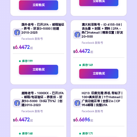
立即购买
立即购买
国外老号 - 已开2FA - 邮箱验证
澳大利亚账号 - ID 6155-58 |
- 养号 - 好友0~5000 | 创建
含头像 + 封面 + 资料 | 2FA -
2010-2025
热门Hotmail | 精准位置 | 好友
20~500
Facebook 新账号
Facebook 新账号
6.4472
$
起
6.4472
$
起
库存 199
库存 149
立即购买
立即购买
越南老号 - 1000XX - 已开2FA
H213. 印度克隆 养机 有帖子 |
- 邮箱/电话验证 - 养信任 - 好
100+真实好友 | 1个Hotmail |
友50~5000（50以下5%）| 创
广告功能正常 | 全部Zin | CP
建2010-2023
956邮箱 | 完整2FA
Facebook 新账号
Facebook 新账号
6.4472
6.6696
$
$
起
起
库存 148
库存 171