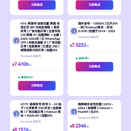
立即购买
立即购买
H76. 美国号 标准位置 美国 收
国外老号 - 1000XX | 已开2FA
到主页 BM 代码至邮箱 + 更改
- 热门Hotmail信任 - 好友
所有 | 广告功能正常 | 注册手机
0~500 | 创建于2018 - 2023
iOS 美国 IP | 完整资料 + 头像 |
Facebook 新账号
2023-2026年 | 无 WhatsApp
OTP | 未绑定越南 IP | 广告功能
7.5232
$
起
正常 | 全部真实 | 已通过 282 |
邮箱获取代码正常 | 完整2FA
Facebook 新账号
库存 591
7.4106
$
起
立即购买
库存 8219
立即购买
H175. 菲律宾号 养号 5 - 30 帖
南美南非老号克隆 | 2010 -
子 | 大多数有 500 好友 | 全部真
2024 | 含邮箱 | Hotmail +
实 | 广告功能正常 | Hotmail 信
MailKP | 无2FA
任 + MAIILKP | 完整2FA
Facebook 新账号
Facebook 新账号
8.2346
$
起
8.1516
$
起