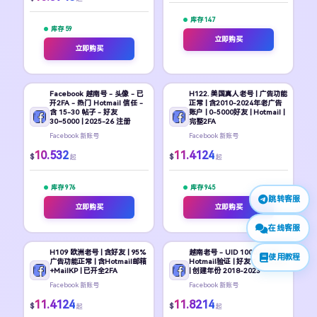
库存 147
库存 59
立即购买
立即购买
Facebook 越南号 - 头像 - 已
H122. 美国真人老号 | 广告功能
开2FA - 热门 Hotmail 信任 -
正常 | 含2010-2024年老广告
含 15-30 帖子 - 好友
账户 | 0-5000好友 | Hotmail |
30~5000 | 2025-26 注册
完整2FA
Facebook 新账号
Facebook 新账号
10.532
11.4124
$
$
起
起
库存 976
库存 945
跳转客服
立即购买
立即购买
在线客服
H109 欧洲老号 | 含好友 | 95%
越南老号 - UID 1000X | 2FA -
使用教程
广告功能正常 | 含Hotmail邮箱
Hotmail验证 | 好友 100~5000
+MailKP | 已开全2FA
| 创建年份 2018-2023
Facebook 新账号
Facebook 新账号
11.4124
11.8214
$
$
起
起