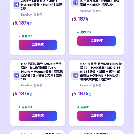
2025年 | 准确时区 + 港币 |
区 + 货币标准 | Hotmail 验证
Hotmail 信任 + MailKP | 完整
信任 + MailKP | 完整2FA
2FA
Facebook 新账号
Facebook 新账号
5.1874
$
起
5.1874
$
起
库存 114
库存 105
立即购买
立即购买
H77 巴西克隆号 | 2026注册巴
H27. 法国号 蓝色勾选 META 验
西IP | 含头像和封面 | Very
证 | 0 - 1000 好友 | UID 6155-
Phone + Hotmail信任 | 显示巴
6158 | 头像 + 封面 + 资料 | 邮
西定位 | 含手机备份文件 | 完整
箱验证 HOTMAIL + MAILKP |
2FA
法国真实位置 | 完整2FA
Facebook 新账号
Facebook 新账号
5.1874
5.1874
$
$
起
起
库存 108
库存 39
立即购买
立即购买