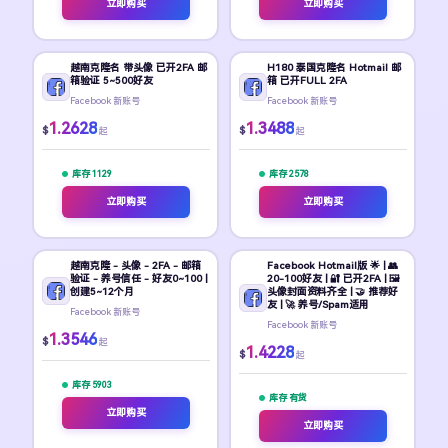
立即购买
立即购买
越南克隆名 带头像 已开2FA 邮
H180 泰国克隆名 Hotmail 邮
箱验证 5~500好友
箱 已开FULL 2FA
Facebook 新账号
Facebook 新账号
1.2628
1.3488
$
$
起
起
库存 1129
库存 2578
立即购买
立即购买
越南克隆 - 头像 - 2FA - 邮箱
Facebook Hotmail版 🌟 | 👥
验证 - 养号信任 - 好友0~100 |
20-100好友 | 🔐 已开2FA | 🖼️
创建5~12个月
头像封面资料齐全 | 🤝 推荐好
友 | 🚀 养号/Spam适用
Facebook 新账号
Facebook 新账号
1.3546
$
起
1.4228
$
起
库存 5903
库存 有货
立即购买
立即购买