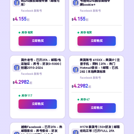
码|2fa|微软邮箱令牌（邮箱可
号|密码|2fa|微软邮箱令
用）
牌|cookie⭐
Facebook 新账号
Facebook 新账号
4.155
4.155
$
$
起
起
库存 有货
库存 有货
立即购买
立即购买
国外老号 - 已开2FA - 邮箱/电
美国账号 615XX - 美国IP | 注
话验证 - 养号 - 好友0~5000 |
册手机 - 资料 | 2FA - 热门
创建2010-2024
Hotmail信任 - 1邮箱 - 已抗
282 | 本地美国标准
Facebook 新账号
Facebook 新账号
4.2982
$
起
4.2982
$
起
库存 117
库存 47
立即购买
立即购买
越南Facebook - 已开2FA - 热
H178 泰国号 | 50+好友 | 邮箱
邮箱信任 - 养号信任 - 好友
收码正常 | 已开FULL 2FA