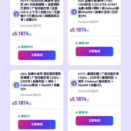
H219. Facebook 美国号 含主
H25 加拿大老/新号 | 100-
页 BM 代码到邮箱 + 全部资料
1000好友 | UID 6155-6158 |
已更改 | 广告功能正常 | 注册
头像+封面+资料 | 含Hotmail邮
iOS 2-6 个月 | 全部ZIN | 无越
箱+MailKP | 加拿大定位 | 已开
南IP | 已通过282 | 邮箱取码正
全2FA
常 | 完整2FA
Facebook 新账号
Facebook 新账号
5.1874
$
起
5.1874
$
起
库存 168
库存 8219
立即购买
立即购买
H26. 加拿大老号 保证更改密码
H171. 泰国克隆 | 广告功能正常
至邮箱 | 广告功能正常 | 2024 -
| 2024 - 2025年 | 泰国时区 +
2025年 | 标准时区 + 货币 |
货币 | Hotmail 验证信任 +
Hotmail信任 + MailKP | 完整
MailKP | 完整2FA
2FA
Facebook 新账号
Facebook 新账号
5.1874
$
起
5.1874
$
起
库存 53
库存 51
立即购买
立即购买