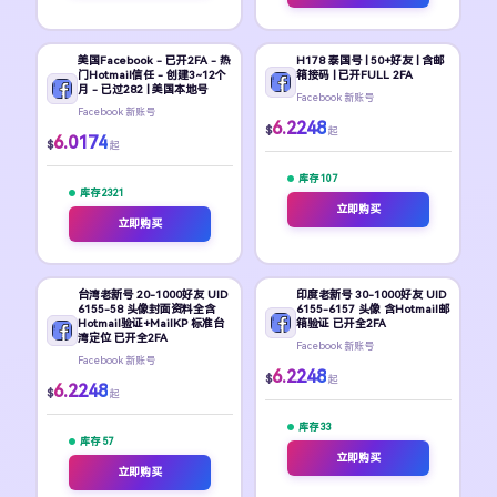
美国Facebook - 已开2FA - 热
H178 泰国号 | 50+好友 | 含邮
门Hotmail信任 - 创建3~12个
箱接码 | 已开FULL 2FA
月 - 已过282 | 美国本地号
Facebook 新账号
Facebook 新账号
6.2248
$
起
6.0174
$
起
库存 107
库存 2321
立即购买
立即购买
台湾老新号 20-1000好友 UID
印度老新号 30-1000好友 UID
6155-58 头像封面资料全含
6155-6157 头像 含Hotmail邮
Hotmail验证+MailKP 标准台
箱验证 已开全2FA
湾定位 已开全2FA
Facebook 新账号
Facebook 新账号
6.2248
$
起
6.2248
$
起
库存 33
库存 57
立即购买
立即购买