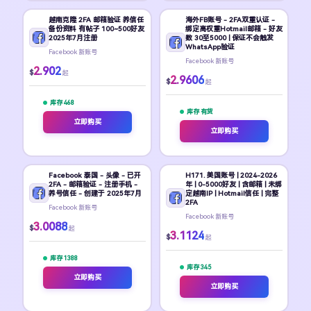
越南克隆 2FA 邮箱验证 养信任
海外FB账号 - 2FA双重认证 -
备份资料 有帖子 100~500好友
绑定高权重Hotmail邮箱 - 好友
2025年7月注册
数 30至5000 | 保证不会触发
WhatsApp验证
Facebook 新账号
Facebook 新账号
2.902
$
起
2.9606
$
起
库存 468
库存 有货
立即购买
立即购买
Facebook 泰国 - 头像 - 已开
H171. 美国账号 | 2024-2026
2FA - 邮箱验证 - 注册手机 -
年 | 0-5000好友 | 含邮箱 | 未绑
养号信任 - 创建于 2025年7月
定越南IP | Hotmail信任 | 完整
2FA
Facebook 新账号
Facebook 新账号
3.0088
$
起
3.1124
$
起
库存 1388
库存 345
立即购买
立即购买