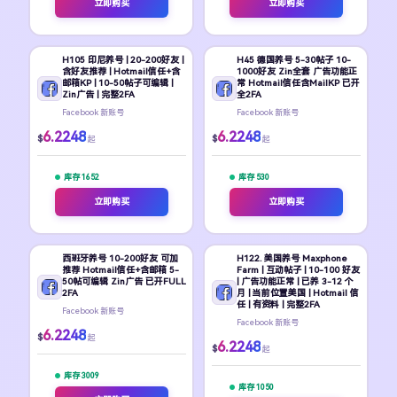
立即购买
立即购买
H105 印尼养号 | 20-200好友 |
H45 德国养号 5-30帖子 10-
含好友推荐 | Hotmail信任+含
1000好友 Zin全套 广告功能正
邮箱KP | 10-50帖子可编辑 |
常 Hotmail信任含MailKP 已开
Zin广告 | 完整2FA
全2FA
Facebook 新账号
Facebook 新账号
6.2248
6.2248
$
$
起
起
库存 1652
库存 530
立即购买
立即购买
西班牙养号 10-200好友 可加
H122. 美国养号 Maxphone
推荐 Hotmail信任+含邮箱 5-
Farm | 互动帖子 | 10-100 好友
50帖可编辑 Zin广告 已开FULL
| 广告功能正常 | 已养 3-12 个
2FA
月 | 当前位置美国 | Hotmail 信
任 | 有资料 | 完整2FA
Facebook 新账号
Facebook 新账号
6.2248
$
起
6.2248
$
起
库存 3009
库存 1050