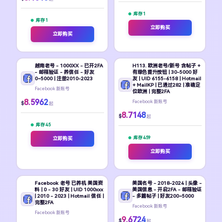
库存 1
库存 1
立即购买
立即购买
越南老号 - 1000XX - 已开2FA
H113. 欧洲老号/新号 含帖子 +
- 邮箱验证 - 养信任 - 好友
有绿色提升按钮 | 30-5000 好
0~5000 | 注册2010-2023
友 | UID 6155-6158 | Hotmail
+ MailKP | 已通过282 | 准确定
Facebook 新账号
位欧洲 | 完整2FA
8.5962
Facebook 新账号
$
起
8.7148
$
起
库存 45
库存 459
立即购买
立即购买
Facebook 老号 已养机 美国资
美国名号 - 2018-2024 | 头像 -
料 | 0 - 30 好友 | UID 1000xxx
美国信息 - 开启2FA - 邮箱验证
| 2010 - 2023 | Hotmail 信任 |
- 多篇帖子 | 好友200~5000
完整2FA
Facebook 新账号
Facebook 新账号
9.6724
$
起