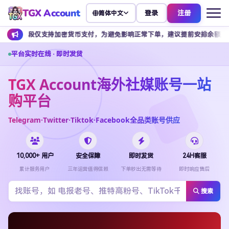
TGX Account
登录
注册
简体中文
支持加密货币支付，为避免影响正常下单，建议提前安排余额充值。
客
平台实时在线 · 即时发货
TGX Account海外社媒账号一站
购平台
Telegram·Twitter·Tiktok·Facebook全品类账号供应
10,000+ 用户
安全保障
即时发货
24H客服
累计服务用户
三年运营值得信赖
下单秒出无需等待
即时响应售后
搜索