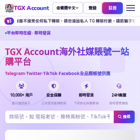
TGX Account
登錄
註冊
繁體中文
任何私下轉賬，請勿添加私人 TG 轉賬付款，謹防騙子冒充客服，所有操作請
平台即時在線 · 即時發貨
TGX Account海外社媒賬號一站
購平台
Telegram·Twitter·TikTok·Facebook全品類帳號供應
10,000+ 用戶
安全保障
即時發貨
24H客服
累計服務用戶
三年運營值得信賴
下單秒出無需等待
即時響應售後
搜尋