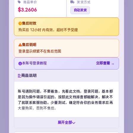
商品单价
发货方式
$3.2606
自动发货
厄瓜多尔满月白随机用户名
芬兰满月白随机用户名
(outlook注册)
(outlook注册)
Tiktok 满月白号
Tiktok 满月白号
售后时效
0.5158
0.5158
$
$
起
起
购买后 12小时 内有效，超时不予受理
库存 984
库存 623
售后说明
立即购买
立即购买
登录显示频繁不在售后范围
本账号登录教程
立即查看 →
哥斯达黎加满月白随机用户名
哈萨克斯坦满月白随机用户名
(outlook注册)
(outlook注册)
商品说明
Tiktok 满月白号
Tiktok 满月白号
0.5158
0.5158
$
$
起
起
账号遇到问题，不要着急，先看此文档，登录问题，基本都
是因为操作错误引起的，按照此文档排查都能解决，解决不
库存 989
库存 有货
了就联系客服协助。少量测试，确定符合你的业务需求后再
大量购买，否则不售后。
立即购买
立即购买
卡密内容演示：
展开全部
洪都拉斯满月白随机用户名
捷克满月白随机用户名
tiktok账号----tiktok密码----2FA----邮箱账号----邮箱
(outlook注册)
(outlook注册)