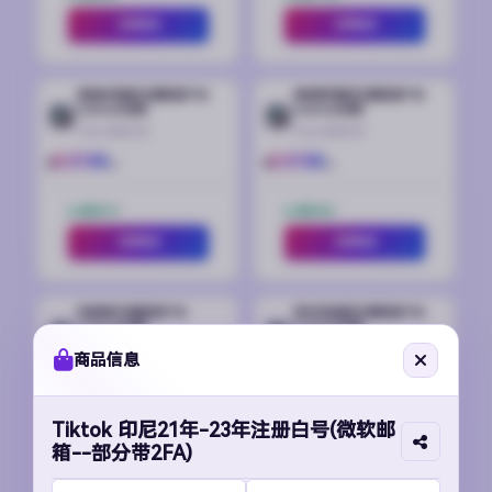
立即购买
立即购买
保加利亚满月白随机用户名
玻利维亚满月白随机用户名
(outlook注册)
(outlook注册)
Tiktok 满月白号
Tiktok 满月白号
0.5158
0.5158
$
$
起
起
库存 915
库存 933
立即购买
立即购买
丹麦满月白随机用户名
多米尼加满月白随机用户名
(outlook注册)
(outlook注册)
Tiktok 满月白号
Tiktok 满月白号
商品信息
0.5158
0.5158
$
$
起
起
Tiktok 印尼21年-23年注册白号(微软邮
库存 999
库存 997
箱--部分带2FA)
立即购买
立即购买