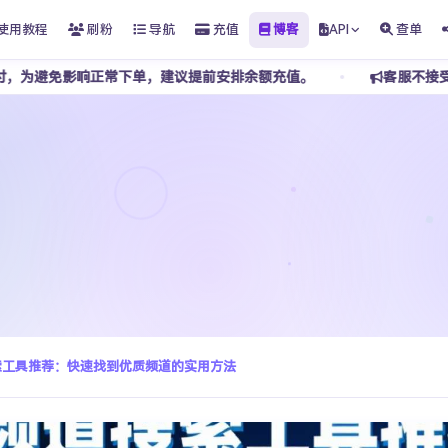
使用教程
刷粉
导航
充值
博客
API
查单
单，建议提前安排余额充值。
客服不接受任何私下转账，请勿添
道搜索工具推荐：快速找到优质频道的实用方法