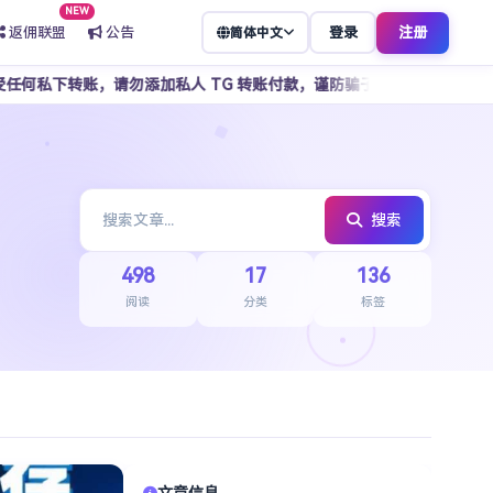
NEW
返佣联盟
公告
登录
注册
简体中文
加私人 TG 转账付款，谨防骗子冒充客服，所有操作请通过官方平台完成
搜索
498
17
136
阅读
分类
标签
文章信息