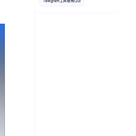
Telegram工具使用
(20)
，
Facebook 广告投放
(19)
加密货币推广
(18)
TikTok 账号购买
(17)
Crypto Twitter
(16)
Facebook 高粉账号
(16)
YouTube 高粉账号
(16)
Telegram运营技巧分享
(16)
2FA 验证登录
(15)
Instagram 带货账号
(15)
YouTube 创作者收益
(15)
区块链品牌
(14)
Facebook 企业账号
(14)