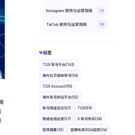
Instagram 使用与运营指南
12
TikTok 使用与运营指南
18
Facebook 社交媒体运营指南
20
TGXaccount 海外账号登录
标签
14
教程
TGX 账号平台
(143)
TGXaccount 平台专题
35
海外社交媒体账号
(94)
TGXaccount 账号使用指南
12
TGX Account
(93)
海外账号供应平台
(92)
果
账号用途定位
(87)
TGX
(59)
信
跨境电商运营
(57)
X 账号购买
(36)
高
矩阵铺量
(35)
直播电商2026趋势
(34)