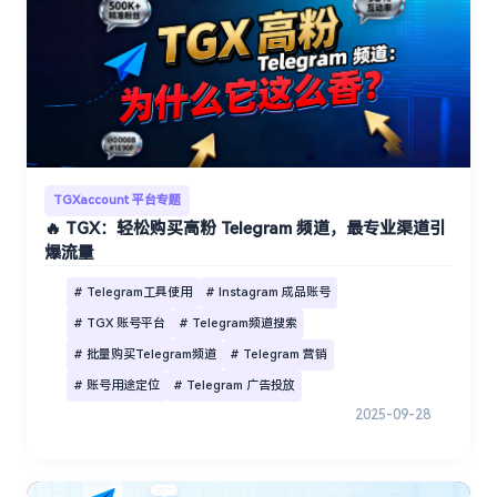
TGXaccount 平台专题
🔥 TGX：轻松购买高粉 Telegram 频道，最专业渠道引
爆流量
# Telegram工具使用
# Instagram 成品账号
# TGX 账号平台
# Telegram频道搜索
# 批量购买Telegram频道
# Telegram 营销
# 账号用途定位
# Telegram 广告投放
2025-09-28