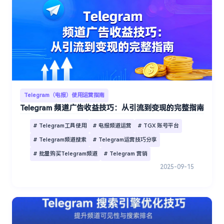
Telegram（电报）使用运营指南
Telegram 频道广告收益技巧：从引流到变现的完整指南
# Telegram工具使用
# 电报频道运营
# TGX 账号平台
# Telegram频道搜索
# Telegram运营技巧分享
# 批量购买Telegram频道
# Telegram 营销
2025-09-15