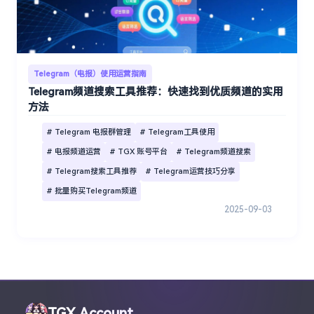
Telegram（电报）使用运营指南
Telegram频道搜索工具推荐：快速找到优质频道的实用
方法
# Telegram 电报群管理
# Telegram工具使用
# 电报频道运营
# TGX 账号平台
# Telegram频道搜索
# Telegram搜索工具推荐
# Telegram运营技巧分享
# 批量购买Telegram频道
2025-09-03
TGX Account