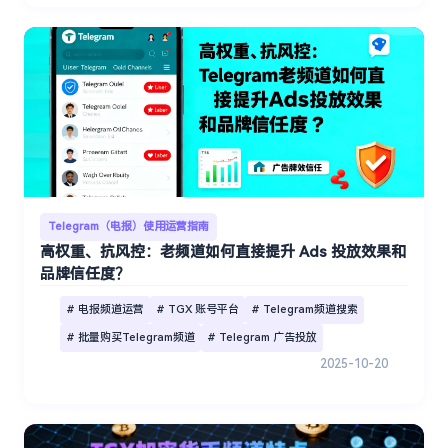
Telegram（电报）使用运营指南
高权重、抗风控：老频道如何直接提升 Ads 投放效果和
品牌信任度？
# 电报频道运营
# TGX 账号平台
# Telegram频道搜索
# 批量购买Telegram频道
# Telegram 广告投放
2025-10-20