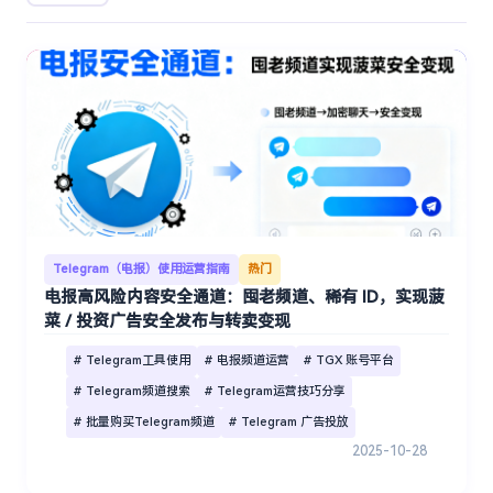
Telegram（电报）使用运营指南
热门
电报高风险内容安全通道：囤老频道、稀有 ID，实现菠
菜 / 投资广告安全发布与转卖变现
# Telegram工具使用
# 电报频道运营
# TGX 账号平台
# Telegram频道搜索
# Telegram运营技巧分享
# 批量购买Telegram频道
# Telegram 广告投放
2025-10-28