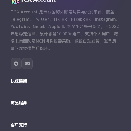
TGX Account 是专业的海外账号购买与批发平台，覆盖
Telegram、Twitter、TikTok、Facebook、Instagram、
YouTube、Gmail、Apple ID 等全平台账号资源。自2022
年起稳定运营，累计服务10,000+用户，支持个人用户、跨
境电商团队及MCN机构按需采购。系统自动发货，账号质
量问题提供售后保障。
快速链接
主站
商品服务
个人中心
Telegram账号购买
订单查询
客户支持