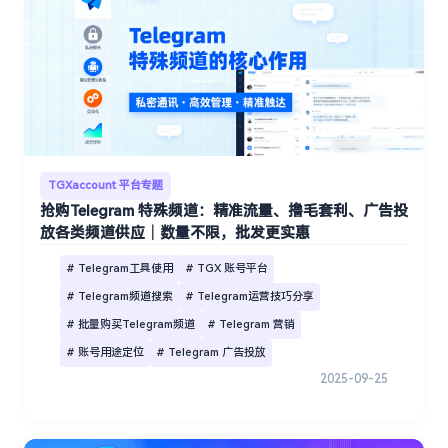
TGXaccount 平台专题
抢购Telegram 特殊频道：精准流量、撸毛套利、广告投
放各类频道供应｜数量不限，批发更实惠
# Telegram工具使用
# TGX 账号平台
# Telegram频道搜索
# Telegram运营技巧分享
# 批量购买Telegram频道
# Telegram 营销
# 账号用途定位
# Telegram 广告投放
2025-09-25