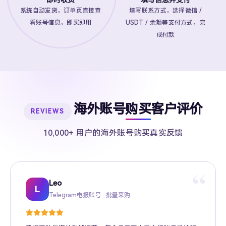
系统自动发货，订单页直接查
填写联系方式，选择微信 /
看账号信息，即买即用
USDT / 余额等支付方式，完
成付款
海外账号购买客户评价
REVIEWS
10,000+ 用户的海外账号购买真实反馈
“
Leo
Sarah
Kevin
Mike
Amy
Daniel
Jason
Wing
Richard
L
Telegram电报账号 · 批量采购
Twitter推特高粉号 · Web3项目推广
TikTok账号 · 跨境电商矩阵运营
Facebook广告账号 · 跨境广告投放
Instagram账号 · 品牌海外推广
Gmail账号 · Apple ID · AI工具账号
YouTube账号 · 内容变现
Telegram Premium代充 · 个人用户
海外账号批发 · MCN机构