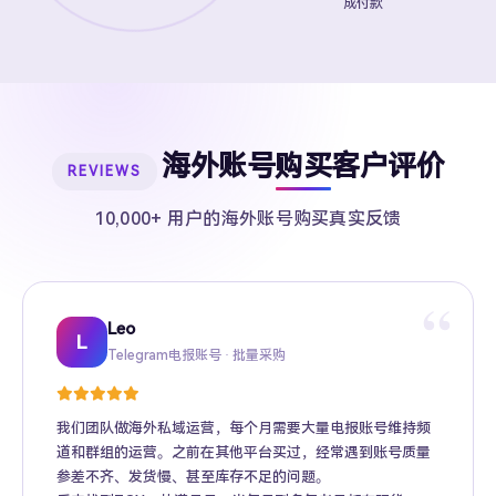
成付款
海外账号购买客户评价
REVIEWS
10,000+ 用户的海外账号购买真实反馈
“
Leo
Sarah
Kevin
Mike
Amy
Daniel
Jason
Wing
Richard
L
Telegram电报账号 · 批量采购
Twitter推特高粉号 · Web3项目推广
TikTok账号 · 跨境电商矩阵运营
Facebook广告账号 · 跨境广告投放
Instagram账号 · 品牌海外推广
Gmail账号 · Apple ID · AI工具账号
YouTube账号 · 内容变现
Telegram Premium代充 · 个人用户
海外账号批发 · MCN机构
我们团队做海外私域运营，每个月需要大量电报账号维持频
道和群组的运营。之前在其他平台买过，经常遇到账号质量
参差不齐、发货慢、甚至库存不足的问题。