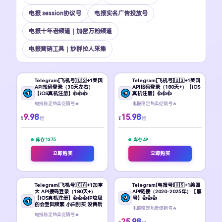
电报 session协议号
电报实名广告投放号
电报十年老频道｜加密万粉频道
电报营销工具｜炒群拉人采集
Telegram[飞机号]🇺🇸+1美国
Telegram[飞机号]🇺🇸+1美国
API接码登录（30天左右）
API接码登录（180天+）【iOS
【iOS真机注册】👍👍👍
真机注册】👍👍👍
电报稳定热卖促销号🔥
电报稳定热卖促销号🔥
9.98
15.98
¥
¥
起
起
库存 1375
库存 49
立即购买
立即购买
Telegram[飞机号]🇨🇦+1加拿
Telegram[电报号]🇺🇸+1美国
大 API接码登录（180天+）
API链接（2020-2025年）【黑
【iOS真机注册】👍👍👍IP垃圾
号】👍👍👍
的会登陆频繁 小白别买 没售后
电报稳定热卖促销号🔥
电报稳定热卖促销号🔥
25.98