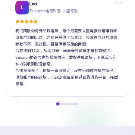
“
Leo
Sarah
Kevin
Mike
Amy
Daniel
Jason
Wing
Richard
L
Telegram电报账号 · 批量采购
Twitter推特高粉号 · Web3项目推广
TikTok账号 · 跨境电商矩阵运营
Facebook广告账号 · 跨境广告投放
Instagram账号 · 品牌海外推广
Gmail账号 · Apple ID · AI工具账号
YouTube账号 · 内容变现
Telegram Premium代充 · 个人用户
海外账号批发 · MCN机构
我们团队做海外私域运营，每个月需要大量电报账号维持频
道和群组的运营。之前在其他平台买过，经常遇到账号质量
参差不齐、发货慢、甚至库存不足的问题。
后来找到TGX，从满月号、半年号到多年老号都有现货，
Session协议号也能批量供应，发货速度很快，下单后几分
钟内就收到账号信息。
合作半年多了，供货一直很稳定，没有出现过断货的情况。
电报账号购买这块，TGX是我目前用过最靠谱的平台，强烈
推荐。