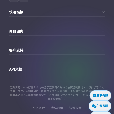
快速链接
首页
商品服务
个人中心
Telegram账号购买
订单查询
客户支持
Twitter账号购买
代理对接文档
Telegram 客服
Facebook账号购买
API文档
常见问题
Instagram账号购买
API 接口文档
免责声明：本站所有内容均来源于互联网相关站点的资源链接地址，仅供学习个人
TikTok账号购买
使用，本站不承担任何由于内容的合法性及健康性所引起的争议和法律责任。严禁
利用本站服务从事危害国家安全，违反国家法律法规的行为，一经发现，立即上报
跳转客服
代理对接文档
当地公安部门。
查看更多平台
在线客服
服务条款
隐私政策
退款政策