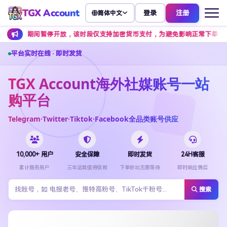
TGX Account
登录
注册
简体中文
点期间暂停开放，该时段仅支持加密货币支付，为避免影响正常下单，建议提前安
平台实时在线 · 即时发货
TGX Account海外社媒账号一站
购平台
Telegram·Twitter·Tiktok·Facebook全品类账号供应
10,000+ 用户
安全保障
即时发货
24H客服
累计服务用户
三年运营值得信赖
下单秒出无需等待
即时响应售后
搜索