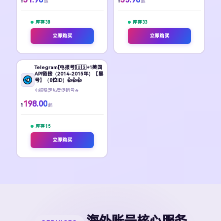
¥
¥
起
起
库存 38
库存 33
立即购买
立即购买
Telegram[电报号]🇺🇸+1美国
API链接（2014-2015年）【黑
号】（8位ID）👍👍👍
电报稳定热卖促销号🔥
198.00
¥
起
库存 15
立即购买