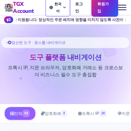
TGX
로그
회원가
한국
Account
인
입
어
됩니다. 정상적인 주문 배치에 영향을 미치지 않도록 사전에 잔액 충전을 준비하는
엄선된 도구 · 원스톱 내비게이션
도구 플랫폼 내비게이션
프록시 IP, 지문 브라우저, 암호화폐 거래소 등 크로스보
더 비즈니스 필수 도구 총집합
전체
암호화폐
프록시 IP
지문
32
3
20