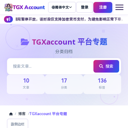
TGX Account
登录
注册
简体中文
 点期间暂停开放，该时段仅支持加密货币支付，为避免影响正常下单，建议提前安
TGXaccount 平台专题
分类归档
搜索
10
17
136
文章
分类
标签
博客
TGXaccount 平台专题
/
/
侧边栏