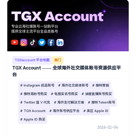
TGXaccount 平台专题
热门
TGX Account —— 全球海外社交媒体账号资源供应平
台
# Instagram 成品账号
# 海外社交媒体账号
# 推特营销
# 推特高粉号购买
# 电报实名号购买
# 油管直播账号购买
# Twitter 蓝 V 代充
# 海外支付解决方案
# 推特Token账号
# TGX Account
# 海外账号供应平台
# 美区 Apple ID
# Apple ID 购买
2026-02-04