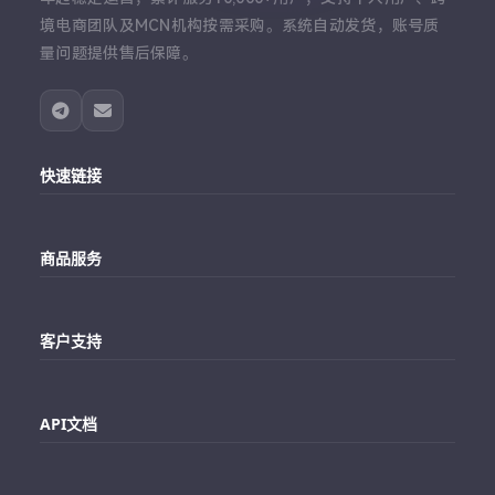
境电商团队及MCN机构按需采购。系统自动发货，账号质
量问题提供售后保障。
快速链接
主站
商品服务
个人中心
Telegram账号购买
订单查询
客户支持
Twitter账号购买
代理对接文档
Telegram 客服
Facebook账号购买
API文档
常见问题
Instagram账号购买
API 接口文档