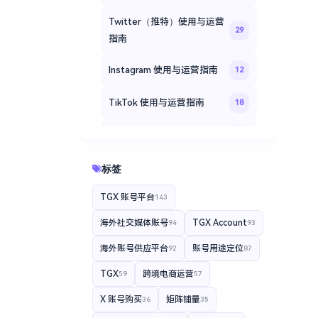
Twitter（推特）使用与运营
29
指南
Instagram 使用与运营指南
12
TikTok 使用与运营指南
18
Facebook 社交媒体运营指南
20
TGXaccount 海外账号登录
标签
14
教程
TGX 账号平台
143
TGXaccount 平台专题
35
海外社交媒体账号
TGX Account
94
93
TGXaccount 账号使用指南
12
海外账号供应平台
账号用途定位
92
87
TGX
跨境电商运营
59
57
X 账号购买
矩阵铺量
36
35