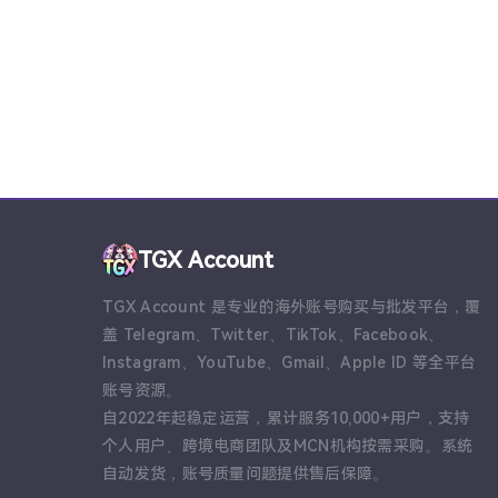
TGX Account
TGX Account 是专业的海外账号购买与批发平台，覆
盖 Telegram、Twitter、TikTok、Facebook、
Instagram、YouTube、Gmail、Apple ID 等全平台
账号资源。
自2022年起稳定运营，累计服务10,000+用户，支持
个人用户、跨境电商团队及MCN机构按需采购。系统
自动发货，账号质量问题提供售后保障。