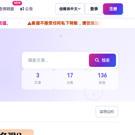
NEW
返佣联盟
公告
登录
注册
简体中文
客服不接受任何私下转账，请勿添加私人 TG 转账付款，谨防
搜索
3
17
136
文章
分类
标签
侧边栏