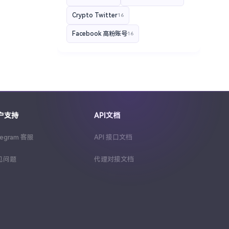
Crypto Twitter
16
Facebook 高粉账号
16
YouTube 高粉账号
16
Telegram运营技巧分享
16
2FA 验证登录
15
Instagram 带货账号
15
户支持
API文档
YouTube 创作者收益
区块链品牌
15
14
legram 客服
API 接口文档
Facebook 企业账号
14
见问题
代理对接文档
Telegram 营销
13
批量购买Telegram频道
13
TikTok电商变现
12
Telegram 高权重账号
12