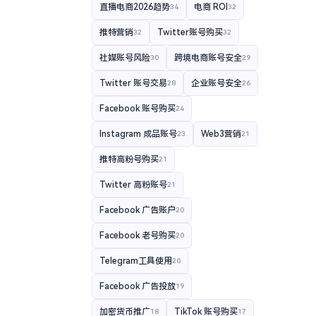
直播电商2026趋势
电商 ROI
34
32
推特营销
Twitter账号购买
32
32
社媒账号风险
跨境电商账号安全
30
29
Twitter 账号交易
企业账号安全
28
26
Facebook 账号购买
24
Instagram 成品账号
Web3营销
23
21
推特高粉号购买
21
Twitter 高粉账号
21
Facebook 广告账户
20
Facebook 老号购买
20
Telegram工具使用
20
Facebook 广告投放
19
加密货币推广
TikTok 账号购买
18
17