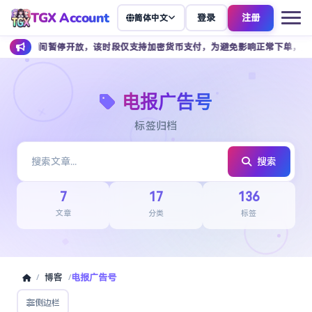
TGX Account
登录
注册
简体中文
 点期间暂停开放，该时段仅支持加密货币支付，为避免影响正常下单，建议提前
电报广告号
标签归档
搜索
7
17
136
文章
分类
标签
博客
电报广告号
/
/
侧边栏