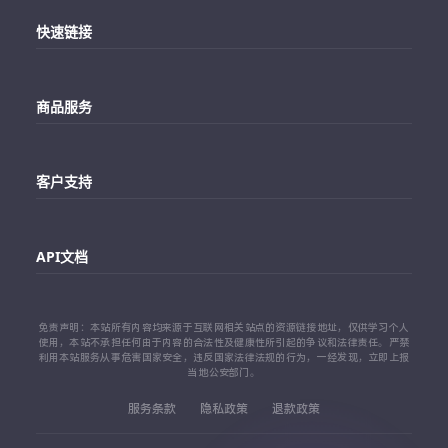
快速链接
主站
商品服务
个人中心
Telegram账号购买
订单查询
客户支持
Twitter账号购买
代理对接文档
Telegram 客服
Facebook账号购买
API文档
常见问题
Instagram账号购买
API 接口文档
免责声明：本站所有内容均来源于互联网相关站点的资源链接地址，仅供学习个人
TikTok账号购买
使用，本站不承担任何由于内容的合法性及健康性所引起的争议和法律责任。严禁
利用本站服务从事危害国家安全，违反国家法律法规的行为，一经发现，立即上报
代理对接文档
当地公安部门。
查看更多平台
服务条款
隐私政策
退款政策