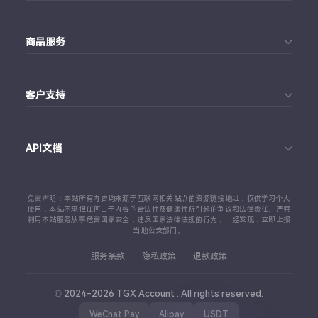
首页
商品服务
个人中心
Telegram账号购买
订单查询
客户支持
Twitter账号购买
代理对接文档
Telegram 客服
Facebook账号购买
API文档
常见问题
Instagram账号购买
API 接口文档
免责声明：本站所有内容均来源于互联网相关站点的资源链接地址，仅供学习个人
TikTok账号购买
使用，本站不承担任何由于内容的合法性及健康性所引起的争议和法律责任。严禁
利用本站服务从事危害国家安全，违反国家法律法规的行为，一经发现，立即上报
代理对接文档
当地公安部门。
查看更多平台
服务条款
隐私政策
退款政策
© 2024-2026 TGX Account . All rights reserved.
WeChat Pay
Alipay
USDT