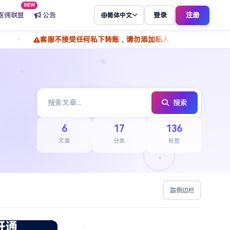
NEW
返佣联盟
公告
登录
注册
简体中文
客服不接受任何私下转账，请勿添加私人 TG 转账付款，谨防骗子冒充
搜索
6
17
136
文章
分类
标签
侧边栏