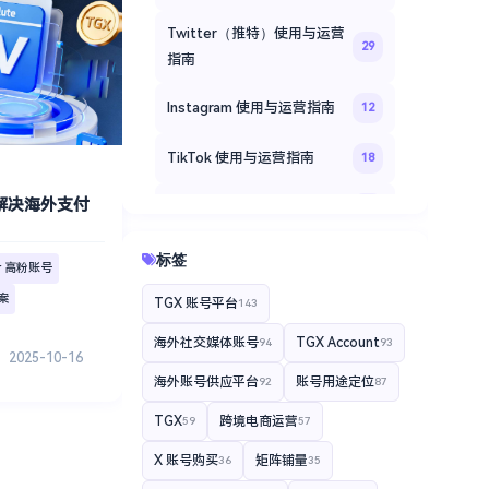
Twitter（推特）使用与运营
29
指南
Instagram 使用与运营指南
12
TikTok 使用与运营指南
18
X 解决海外支付
Facebook 社交媒体运营指南
20
TGXaccount 海外账号登录
标签
er 高粉账号
14
教程
案
TGX 账号平台
143
TGXaccount 平台专题
35
海外社交媒体账号
TGX Account
94
93
2025-10-16
TGXaccount 账号使用指南
12
海外账号供应平台
账号用途定位
92
87
TGX
跨境电商运营
59
57
X 账号购买
矩阵铺量
36
35