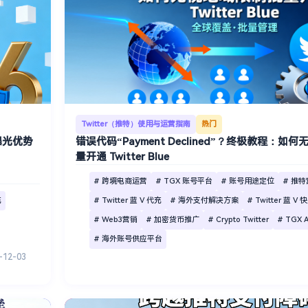
Twitter（推特）使用与运营指南
热门
的曝光优势
错误代码“Payment Declined”？终极教程：如
量开通 Twitter Blue
# 跨境电商运营
# TGX 账号平台
# 账号用途定位
# 推
充
# Twitter 蓝 V 代充
# 海外支付解决方案
# Twitter 蓝 V
# Web3营销
# 加密货币推广
# Crypto Twitter
# TGX 
# 海外账号供应平台
-12-03