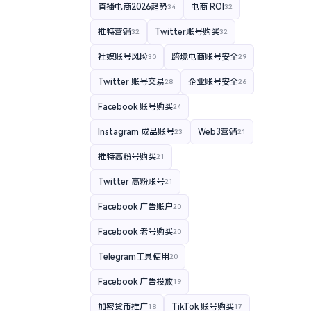
直播电商2026趋势
电商 ROI
34
32
推特营销
Twitter账号购买
32
32
社媒账号风险
跨境电商账号安全
30
29
Twitter 账号交易
企业账号安全
28
26
Facebook 账号购买
24
Instagram 成品账号
Web3营销
23
21
推特高粉号购买
21
Twitter 高粉账号
21
Facebook 广告账户
20
Facebook 老号购买
20
Telegram工具使用
20
Facebook 广告投放
19
加密货币推广
TikTok 账号购买
18
17