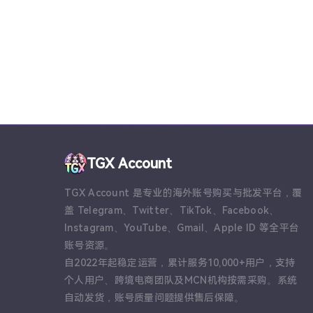
TGX Account
TGX Account 是专业的海外账号购买与批发平台，覆
盖 Telegram、Twitter、TikTok、Facebook、
Instagram、YouTube、Gmail、Apple ID 等全平台
账号资源。
自2022年起稳定运营，累计服务10,000+用户，支持
个人用户、跨境电商团队及MCN机构按需采购。系统
自动发货，账号质量问题提供售后保障。