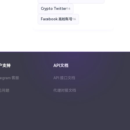
Crypto Twitter
16
Facebook 高粉账号
16
YouTube 高粉账号
16
Telegram运营技巧分享
16
2FA 验证登录
15
Instagram 带货账号
15
户支持
API文档
YouTube 创作者收益
区块链品牌
15
14
legram 客服
API 接口文档
Facebook 企业账号
14
见问题
代理对接文档
Telegram 营销
13
批量购买Telegram频道
13
TikTok电商变现
12
Telegram 高权重账号
12