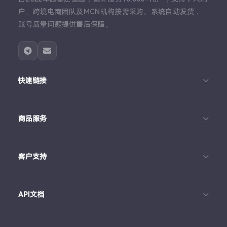
户、跨境电商团队及MCN机构按需采购。系统自动发货，
账号质量问题提供售后保障。
快速链接
首页
商品服务
个人中心
Telegram账号购买
订单查询
客户支持
Twitter账号购买
代理对接文档
Telegram 客服
Facebook账号购买
API文档
常见问题
Instagram账号购买
API 接口文档