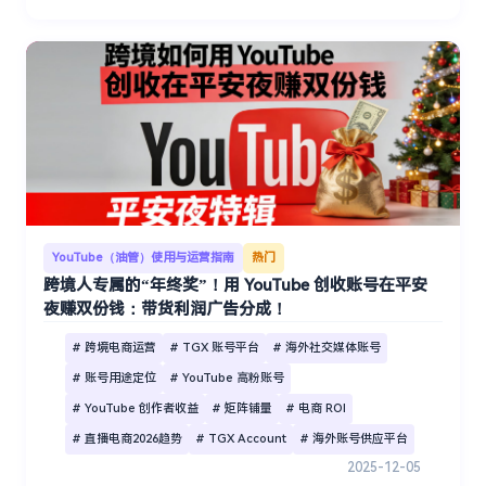
YouTube（油管）使用与运营指南
热门
跨境人专属的“年终奖”！用 YouTube 创收账号在平安
夜赚双份钱：带货利润广告分成！
# 跨境电商运营
# TGX 账号平台
# 海外社交媒体账号
# 账号用途定位
# YouTube 高粉账号
# YouTube 创作者收益
# 矩阵铺量
# 电商 ROI
# 直播电商2026趋势
# TGX Account
# 海外账号供应平台
2025-12-05