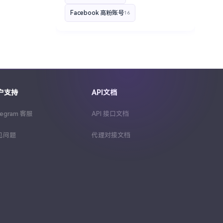
Facebook 高粉账号
16
YouTube 高粉账号
16
Telegram运营技巧分享
16
2FA 验证登录
15
Instagram 带货账号
15
户支持
API文档
YouTube 创作者收益
区块链品牌
15
14
legram 客服
API 接口文档
Facebook 企业账号
14
见问题
代理对接文档
Telegram 营销
13
批量购买Telegram频道
13
TikTok电商变现
12
Telegram 高权重账号
12
TikTok账号矩阵
11