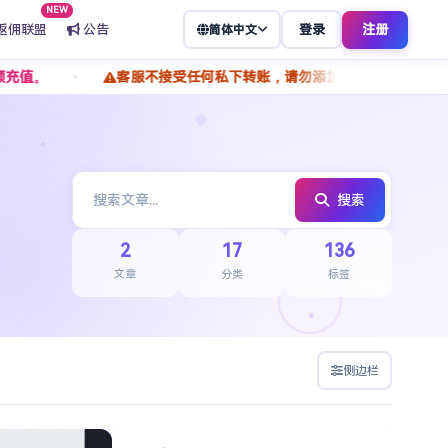
NEW
返佣联盟
公告
登录
注册
简体中文
客服不接受任何私下转账，请勿添加私人 TG 转账付款，谨
搜索
2
17
136
文章
分类
标签
侧边栏