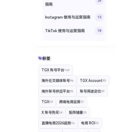
29
指南
Instagram 使用与运营指南
12
TikTok 使用与运营指南
18
Facebook 社交媒体运营指南
20
TGXaccount 海外账号登录
标签
14
教程
TGX 账号平台
143
TGXaccount 平台专题
35
海外社交媒体账号
TGX Account
94
93
TGXaccount 账号使用指南
12
海外账号供应平台
账号用途定位
92
87
TGX
跨境电商运营
59
57
X 账号购买
矩阵铺量
36
35
直播电商2026趋势
电商 ROI
34
32