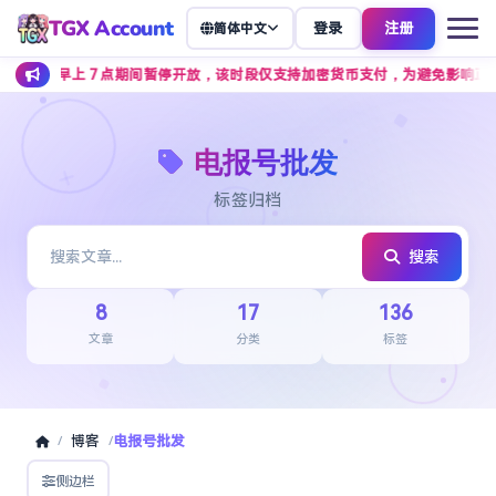
TGX Account
登录
注册
简体中文
至早上 7 点期间暂停开放，该时段仅支持加密货币支付，为避免影响正常下单
电报号批发
标签归档
搜索
8
17
136
文章
分类
标签
博客
电报号批发
/
/
侧边栏