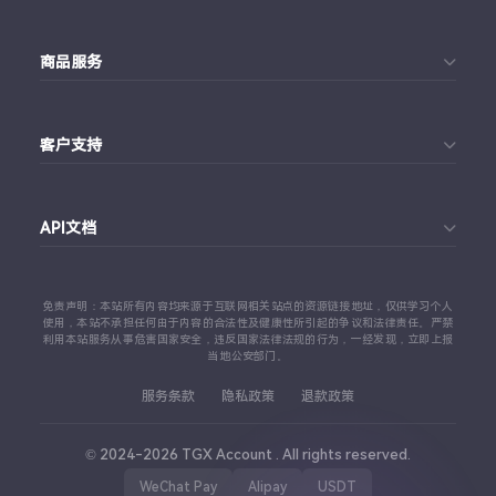
首页
商品服务
个人中心
Telegram账号购买
订单查询
客户支持
Twitter账号购买
代理对接文档
Telegram 客服
Facebook账号购买
API文档
常见问题
Instagram账号购买
API 接口文档
免责声明：本站所有内容均来源于互联网相关站点的资源链接地址，仅供学习个人
TikTok账号购买
使用，本站不承担任何由于内容的合法性及健康性所引起的争议和法律责任。严禁
利用本站服务从事危害国家安全，违反国家法律法规的行为，一经发现，立即上报
代理对接文档
当地公安部门。
查看更多平台
服务条款
隐私政策
退款政策
© 2024-2026 TGX Account . All rights reserved.
WeChat Pay
Alipay
USDT