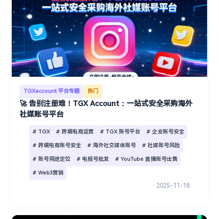
TGXaccount 平台专题
热门
🚀 告别注册难！TGX Account：一站式安全采购海外
社媒账号平台
# TGX
# 跨境电商运营
# TGX 账号平台
# 企业账号安全
# 跨境电商账号安全
# 海外社交媒体账号
# 社媒账号风险
# 账号用途定位
# 电报号批发
# YouTube 直播账号出售
# Web3营销
2025-11-18