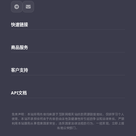
快速链接
主站
商品服务
个人中心
Telegram账号购买
订单查询
客户支持
Twitter账号购买
代理对接文档
Telegram 客服
Facebook账号购买
API文档
常见问题
Instagram账号购买
API 接口文档
免责声明：本站所有内容均来源于互联网相关站点的资源链接地址，仅供学习个人
TikTok账号购买
使用，本站不承担任何由于内容的合法性及健康性所引起的争议和法律责任。严禁
利用本站服务从事危害国家安全，违反国家法律法规的行为，一经发现，立即上报
代理对接文档
当地公安部门。
查看更多平台