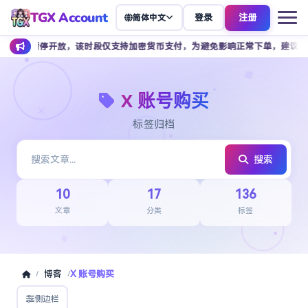
TGX Account
登录
注册
简体中文
间暂停开放，该时段仅支持加密货币支付，为避免影响正常下单，建议提前安排余额
X 账号购买
标签归档
搜索
10
17
136
文章
分类
标签
博客
X 账号购买
/
/
侧边栏