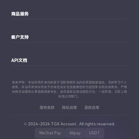
主站
商品服务
个人中心
Telegram账号购买
订单查询
客户支持
Twitter账号购买
代理对接文档
Telegram 客服
Facebook账号购买
API文档
常见问题
Instagram账号购买
API 接口文档
免责声明：本站所有内容均来源于互联网相关站点的资源链接地址，仅供学习个人
TikTok账号购买
使用，本站不承担任何由于内容的合法性及健康性所引起的争议和法律责任。严禁
利用本站服务从事危害国家安全，违反国家法律法规的行为，一经发现，立即上报
代理对接文档
当地公安部门。
查看更多平台
服务条款
隐私政策
退款政策
© 2024-2026 TGX Account . All rights reserved.
WeChat Pay
Alipay
USDT